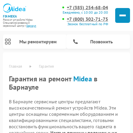
+7 (385) 254-68-04
Ежедневно, с 10:00 до 20:00
FIX-MIDEA
+7 (800) 302-71-75
Ремонт устройств Midea
Специализированный
Звонок бесплатный по РФ
cервисный центр г.
Барнаул
Мы ремонтируем
Позвонить
Главная
Гарантия
Гарантия на ремонт
Midea
в
Барнауле
В Барнауле сервисные центры предлагают
высококачественный ремонт устройств Midea. Эти
центры оснащены современным оборудованием и
квалифицированными специалистами, готовыми
Ремонт вертикальных пылесосов Midea
Ремонт варочных панелей Midea
Ремонт увлажнителей воздуха Midea
Ремонт морозильных камер Midea
Ремонт посудомоечных машин Midea
Ремонт сушильных машин Midea
Ремонт очистителей воздуха Midea
Ремонт водонагревателей Midea
Ремонт роботов-пылесосов Midea
Ремонт стиральных машин Midea
Ремонт микроволновых печей Midea
восстановить функциональность вашего гаджета в
кратчайшие сроки.
Частые причины поломок и их