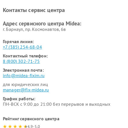
Ремонт вертикальных
Ремонт обогревателей Midea
Контакты сервис центра
пылесосов Midea
Ремонт вытяжек Midea
Ремонт водонагревателей
Адрес сервисного центра Midea:
Midea
г. Барнаул, ​пр. Космонавтов, 6в
Горячая линия:
+7 (385) 254-68-04
Контактный телефон:
8 (800) 302-71-75
Электронная почта:
info@midea-fixim.ru
для юридических лиц
manager@fix-midea.ru
График работы:
ПН-ВСК с 9:00 до 21:00 без перерывов и выходных
Рейтинг сервисного центра
4.9-5.0