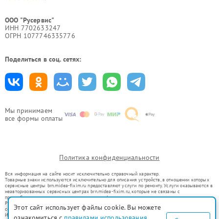
ООО "Русервис"
ИНН 7702633247
ОГРН 1077746335776
Поделиться в соц. сетях:
Мы принимаем
все формы оплаты
Политика конфиденциальности
Вся информация на сайте носит исключительно справочный характер.
Товарные знаки используются исключительно для описания устройств, в отношении которых
сервисные центры brn.midea-fixim.ru предоставляют услуги по ремонту. Услуги оказываются в
неавторизованных сервисных центрах brn.midea-fixim.ru, которые не связаны с
правообладателями товарных знаков или их официальными представителями.
Ремонт осуществляется для устройств, уже введенных в гражданский оборот в соответствии
Этот сайт использует файлы cookie. Вы можете
со статьей 1487 ГК РФ.
Использование товарных знаков не преследует цели индивидуализации услуг или введения
ознакомиться с
правилами использования