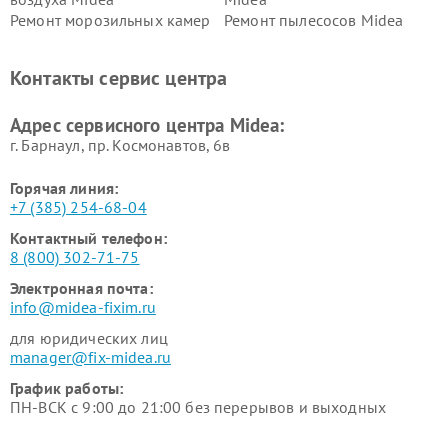
Ремонт морозильных камер
Ремонт пылесосов Midea
Midea
Ремонт вертикальных
Ремонт обогревателей Midea
Контакты сервис центра
пылесосов Midea
Ремонт вытяжек Midea
Ремонт водонагревателей
Адрес сервисного центра Midea:
Midea
г. Барнаул, ​пр. Космонавтов, 6в
Горячая линия:
+7 (385) 254-68-04
Контактный телефон:
8 (800) 302-71-75
Электронная почта:
info@midea-fixim.ru
для юридических лиц
manager@fix-midea.ru
График работы:
ПН-ВСК с 9:00 до 21:00 без перерывов и выходных