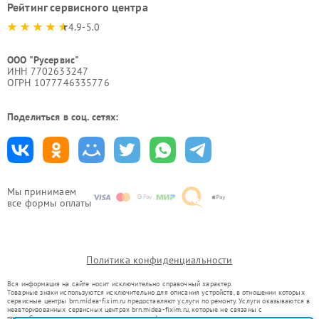
Рейтинг сервисного центра
4.9-5.0
ООО "Русервис"
ИНН 7702633247
ОГРН 1077746335776
Поделиться в соц. сетях:
Мы принимаем
все формы оплаты
Политика конфиденциальности
Вся информация на сайте носит исключительно справочный характер.
Товарные знаки используются исключительно для описания устройств, в отношении которых
сервисные центры brn.midea-fixim.ru предоставляют услуги по ремонту. Услуги оказываются в
неавторизованных сервисных центрах brn.midea-fixim.ru, которые не связаны с
правообладателями товарных знаков или их официальными представителями.