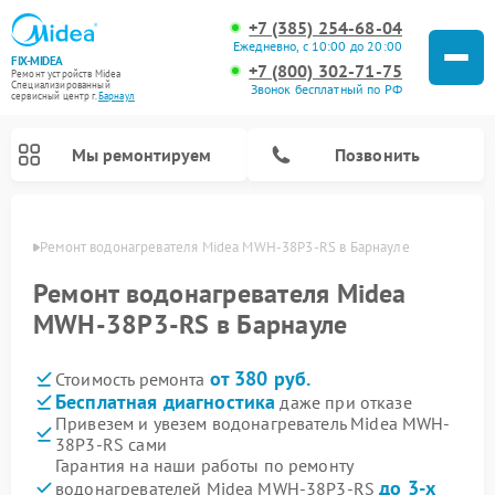
+7 (385) 254-68-04
Ежедневно, с 10:00 до 20:00
FIX-MIDEA
+7 (800) 302-71-75
Ремонт устройств Midea
Специализированный
Звонок бесплатный по РФ
cервисный центр г.
Барнаул
Мы ремонтируем
Позвонить
науле
Ремонт водонагревателя Midea MWH-38P3-RS в Барнауле
Ремонт водонагревателя Midea
MWH-38P3-RS в Барнауле
от 380 руб.
Стоимость ремонта
Бесплатная диагностика
даже при отказе
Привезем и увезем водонагреватель Midea MWH-
38P3-RS сами
Ремонт вертикальных пылесосов Midea
Ремонт варочных панелей Midea
Ремонт увлажнителей воздуха Midea
Ремонт морозильных камер Midea
Ремонт роботов-пылесосов Midea
Ремонт стиральных машин Midea
Ремонт микроволновых печей Midea
Ремонт очистителей воздуха Midea
Ремонт посудомоечных машин Midea
Ремонт сушильных машин Midea
Гарантия на наши работы по ремонту
до 3-х
водонагревателей Midea MWH-38P3-RS