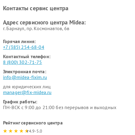
Ремонт вертикальных
Ремонт обогревателей Midea
Контакты сервис центра
пылесосов Midea
Ремонт вытяжек Midea
Ремонт водонагревателей
Адрес сервисного центра Midea:
Midea
г. Барнаул, ​пр. Космонавтов, 6в
Горячая линия:
+7 (385) 254-68-04
Контактный телефон:
8 (800) 302-71-75
Электронная почта:
info@midea-fixim.ru
для юридических лиц
manager@fix-midea.ru
График работы:
ПН-ВСК с 9:00 до 21:00 без перерывов и выходных
Рейтинг сервисного центра
4.9-5.0