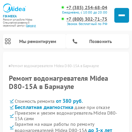
+7 (385) 254-68-04
Ежедневно, с 10:00 до 20:00
FIX-MIDEA
+7 (800) 302-71-75
Ремонт устройств Midea
Специализированный
Звонок бесплатный по РФ
cервисный центр г.
Барнаул
Мы ремонтируем
Позвонить
науле
Ремонт водонагревателя Midea D80-15A в Барнауле
Ремонт водонагревателя Midea
D80-15A в Барнауле
от 380 руб.
Стоимость ремонта
Бесплатная диагностика
даже при отказе
Привезем и увезем водонагреватель Midea D80-
15A сами
Ремонт вертикальных пылесосов Midea
Ремонт варочных панелей Midea
Ремонт увлажнителей воздуха Midea
Ремонт морозильных камер Midea
Ремонт роботов-пылесосов Midea
Ремонт стиральных машин Midea
Ремонт микроволновых печей Midea
Ремонт очистителей воздуха Midea
Ремонт посудомоечных машин Midea
Ремонт сушильных машин Midea
Гарантия на наши работы по ремонту
до 3-х лет
водонагревателей Midea D80-15A