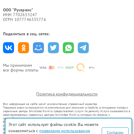
ООО "Русервис"
ИНН 7702633247
ОГРН 1077746335776
Поделиться в соц. сетях:
Мы принимаем
все формы оплаты
Политика конфиденциальности
Вся информация на сайте носит исключительно справочный характер.
Товарные знаки используются исключительно для описания устройств, в отношении которых
сервисные центры brn.midea-fixim.ru предоставляют услуги по ремонту. Услуги оказываются в
неавторизованных сервисных центрах brn.midea-fixim.ru, которые не связаны с
правообладателями товарных знаков или их официальными представителями.
Ремонт осуществляется для устройств, уже введенных в гражданский оборот в соответствии
Этот сайт использует файлы cookie. Вы можете
со статьей 1487 ГК РФ.
Использование товарных знаков не преследует цели индивидуализации услуг или введения
ознакомиться с
правилами использования
Согласен
потребителей в заблуждение, а служит для информирования о предоставляемых услугах по