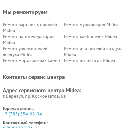
Мы ремонтируем
Ремонт варочных панелей
Ремонт мультиварок Midea
Midea
Ремонт парогенераторов
Ремонт хлебопечек Midea
Midea
Ремонт увлажнителей
Ремонт очистителей воздуха
воздуха Midea
Midea
Ремонт морозильных камер
Ремонт пылесосов Midea
Midea
Ремонт вертикальных
Ремонт обогревателей Midea
Контакты сервис центра
пылесосов Midea
Ремонт вытяжек Midea
Ремонт водонагревателей
Адрес сервисного центра Midea:
Midea
г. Барнаул, ​пр. Космонавтов, 6в
Горячая линия:
+7 (385) 254-68-04
Контактный телефон: