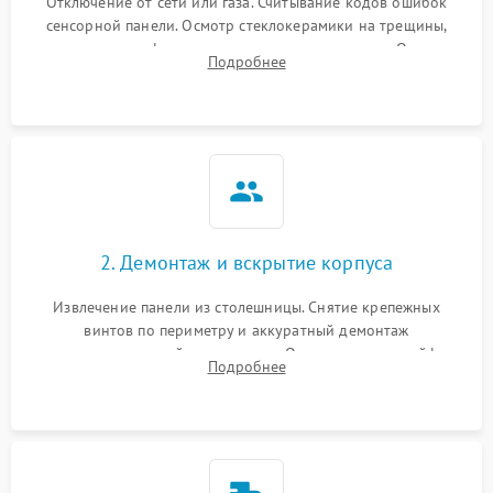
Отключение от сети или газа. Считывание кодов ошибок
сенсорной панели. Осмотр стеклокерамики на трещины,
проверка конфорок на равномерность нагрева. Опрос
Подробнее
клиента о симптомах (не включается, не видит посуду,
щелкает).
2. Демонтаж и вскрытие корпуса
Извлечение панели из столешницы. Снятие крепежных
винтов по периметру и аккуратный демонтаж
стеклокерамической поверхности. Отсоединение шлейфов
Подробнее
сенсорного блока для доступа к силовым платам, катушкам
или ТЭНам.