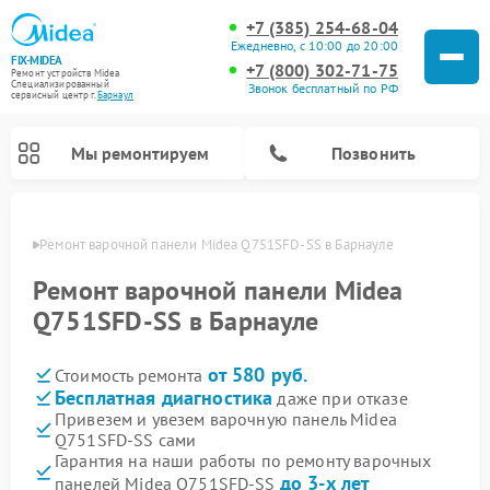
+7 (385) 254-68-04
Ежедневно, с 10:00 до 20:00
FIX-MIDEA
+7 (800) 302-71-75
Ремонт устройств Midea
Специализированный
Звонок бесплатный по РФ
cервисный центр г.
Барнаул
Мы ремонтируем
Позвонить
науле
Ремонт варочной панели Midea Q751SFD-SS в Барнауле
Ремонт варочной панели Midea
Q751SFD-SS в Барнауле
от 580 руб.
Стоимость ремонта
Бесплатная диагностика
даже при отказе
Привезем и увезем варочную панель Midea
Q751SFD-SS сами
Ремонт очистителей воздуха Midea
Ремонт водонагревателей Midea
Ремонт роботов-пылесосов Midea
Ремонт стиральных машин Midea
Ремонт микроволновых печей Midea
Ремонт вертикальных пылесосов Midea
Ремонт увлажнителей воздуха Midea
Ремонт морозильных камер Midea
Ремонт посудомоечных машин Midea
Ремонт сушильных машин Midea
Гарантия на наши работы по ремонту варочных
до 3-х лет
панелей Midea Q751SFD-SS