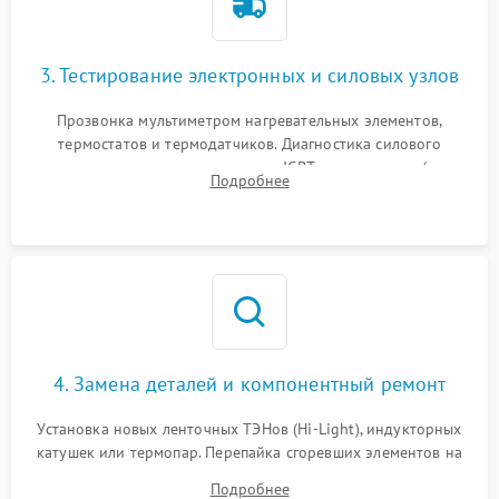
3. Тестирование электронных и силовых узлов
Прозвонка мультиметром нагревательных элементов,
термостатов и термодатчиков. Диагностика силового
модуля, реле, диодных мостов и IGBT-транзисторов (для
Подробнее
индукции). Проверка кранов и газ-контроля (для газовых
панелей).
4. Замена деталей и компонентный ремонт
Установка новых ленточных ТЭНов (Hi-Light), индукторных
катушек или термопар. Перепайка сгоревших элементов на
плате управления, восстановление токопроводящих
Подробнее