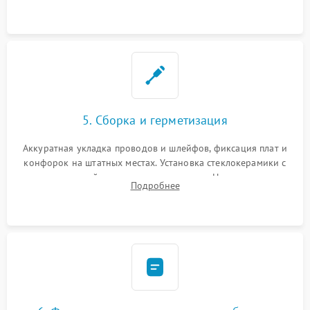
дорожек. Очистка контактов и замена поврежденной
проводки.
5. Сборка и герметизация
Аккуратная укладка проводов и шлейфов, фиксация плат и
конфорок на штатных местах. Установка стеклокерамики с
проверкой равномерности зазоров. Нанесение
Подробнее
термостойкого герметика или укладка уплотнительной
ленты по контуру.