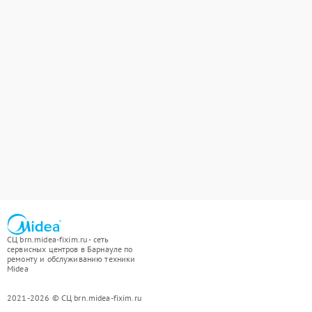
СЦ brn.midea-fixim.ru - сеть
сервисных центров в Барнауле по
ремонту и обслуживанию техники
Midea
2021-2026 © СЦ brn.midea-fixim.ru