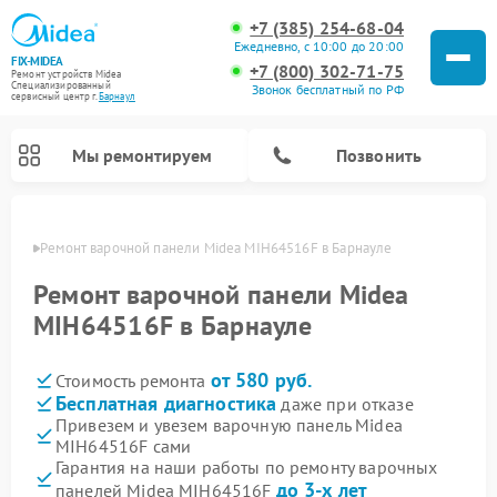
+7 (385) 254-68-04
Ежедневно, с 10:00 до 20:00
FIX-MIDEA
+7 (800) 302-71-75
Ремонт устройств Midea
Специализированный
Звонок бесплатный по РФ
cервисный центр г.
Барнаул
Мы ремонтируем
Позвонить
науле
Ремонт варочной панели Midea MIH64516F в Барнауле
Ремонт варочной панели Midea
MIH64516F в Барнауле
от 580 руб.
Стоимость ремонта
Бесплатная диагностика
даже при отказе
Привезем и увезем варочную панель Midea
MIH64516F сами
Ремонт очистителей воздуха Midea
Ремонт водонагревателей Midea
Ремонт роботов-пылесосов Midea
Ремонт стиральных машин Midea
Ремонт микроволновых печей Midea
Ремонт вертикальных пылесосов Midea
Ремонт увлажнителей воздуха Midea
Ремонт морозильных камер Midea
Ремонт посудомоечных машин Midea
Ремонт сушильных машин Midea
Гарантия на наши работы по ремонту варочных
до 3-х лет
панелей Midea MIH64516F