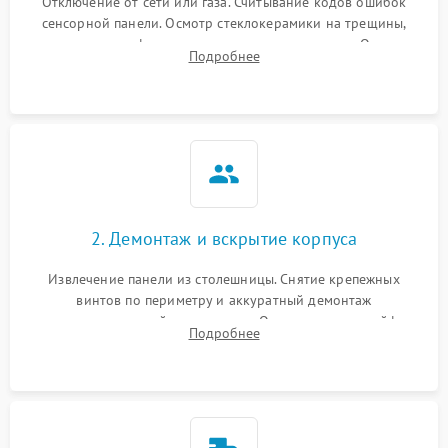
Отключение от сети или газа. Считывание кодов ошибок
сенсорной панели. Осмотр стеклокерамики на трещины,
проверка конфорок на равномерность нагрева. Опрос
Подробнее
клиента о симптомах (не включается, не видит посуду,
щелкает).
2. Демонтаж и вскрытие корпуса
Извлечение панели из столешницы. Снятие крепежных
винтов по периметру и аккуратный демонтаж
стеклокерамической поверхности. Отсоединение шлейфов
Подробнее
сенсорного блока для доступа к силовым платам, катушкам
или ТЭНам.