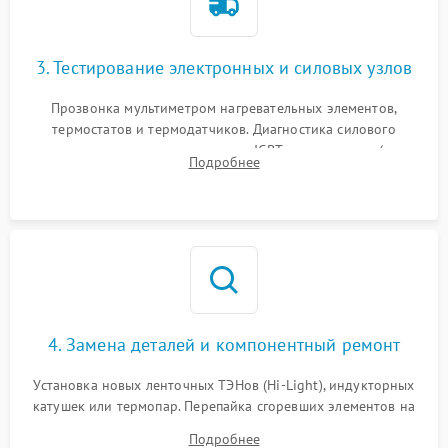
3. Тестирование электронных и силовых узлов
Прозвонка мультиметром нагревательных элементов,
термостатов и термодатчиков. Диагностика силового
модуля, реле, диодных мостов и IGBT-транзисторов (для
Подробнее
индукции). Проверка кранов и газ-контроля (для газовых
панелей).
4. Замена деталей и компонентный ремонт
Установка новых ленточных ТЭНов (Hi-Light), индукторных
катушек или термопар. Перепайка сгоревших элементов на
плате управления, восстановление токопроводящих
Подробнее