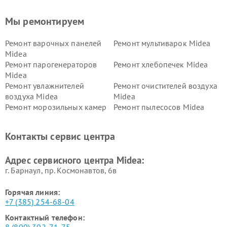
Мы ремонтируем
Ремонт варочных панелей
Ремонт мультиварок Midea
Midea
Ремонт парогенераторов
Ремонт хлебопечек Midea
Midea
Ремонт увлажнителей
Ремонт очистителей воздуха
воздуха Midea
Midea
Ремонт морозильных камер
Ремонт пылесосов Midea
Midea
Ремонт вертикальных
Ремонт обогревателей Midea
Контакты сервис центра
пылесосов Midea
Ремонт вытяжек Midea
Ремонт водонагревателей
Адрес сервисного центра Midea:
Midea
г. Барнаул, ​пр. Космонавтов, 6в
Горячая линия:
+7 (385) 254-68-04
Контактный телефон: