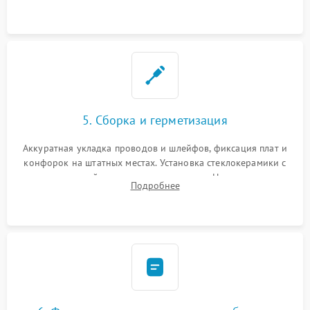
дорожек. Очистка контактов и замена поврежденной
проводки.
5. Сборка и герметизация
Аккуратная укладка проводов и шлейфов, фиксация плат и
конфорок на штатных местах. Установка стеклокерамики с
проверкой равномерности зазоров. Нанесение
Подробнее
термостойкого герметика или укладка уплотнительной
ленты по контуру.