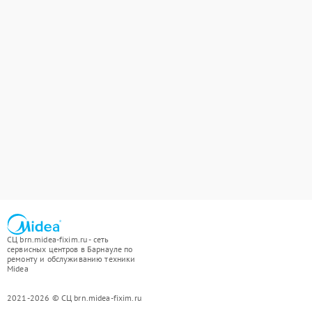
СЦ brn.midea-fixim.ru - сеть
сервисных центров в Барнауле по
ремонту и обслуживанию техники
Midea
2021-2026 © СЦ brn.midea-fixim.ru