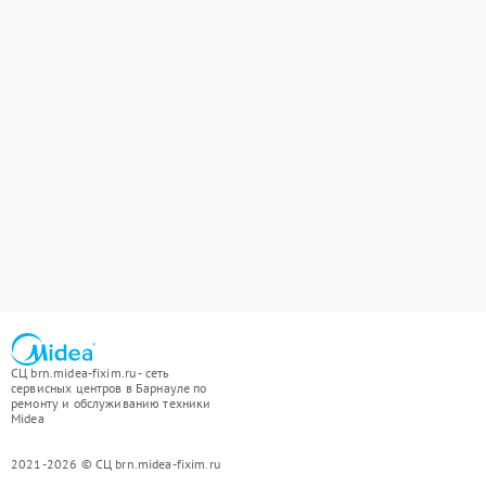
СЦ brn.midea-fixim.ru - сеть
сервисных центров в Барнауле по
ремонту и обслуживанию техники
Midea
2021-2026 © СЦ brn.midea-fixim.ru