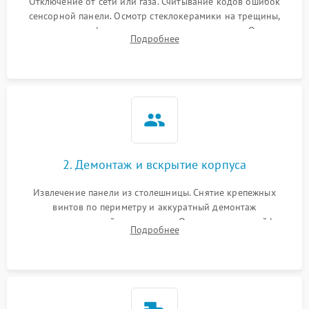
Отключение от сети или газа. Считывание кодов ошибок
сенсорной панели. Осмотр стеклокерамики на трещины,
проверка конфорок на равномерность нагрева. Опрос
Подробнее
клиента о симптомах (не включается, не видит посуду,
щелкает).
2. Демонтаж и вскрытие корпуса
Извлечение панели из столешницы. Снятие крепежных
винтов по периметру и аккуратный демонтаж
стеклокерамической поверхности. Отсоединение шлейфов
Подробнее
сенсорного блока для доступа к силовым платам, катушкам
или ТЭНам.