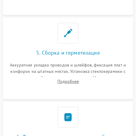
дорожек. Очистка контактов и замена поврежденной
проводки.
5. Сборка и герметизация
Аккуратная укладка проводов и шлейфов, фиксация плат и
конфорок на штатных местах. Установка стеклокерамики с
проверкой равномерности зазоров. Нанесение
Подробнее
термостойкого герметика или укладка уплотнительной
ленты по контуру.