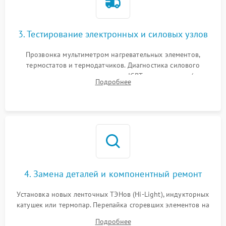
3. Тестирование электронных и силовых узлов
Прозвонка мультиметром нагревательных элементов,
термостатов и термодатчиков. Диагностика силового
модуля, реле, диодных мостов и IGBT-транзисторов (для
Подробнее
индукции). Проверка кранов и газ-контроля (для газовых
панелей).
4. Замена деталей и компонентный ремонт
Установка новых ленточных ТЭНов (Hi-Light), индукторных
катушек или термопар. Перепайка сгоревших элементов на
плате управления, восстановление токопроводящих
Подробнее