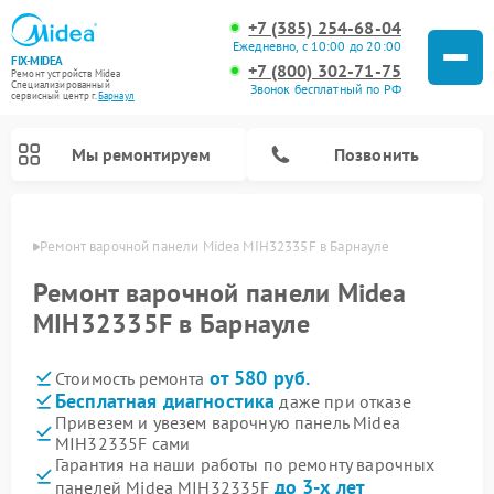
+7 (385) 254-68-04
Ежедневно, с 10:00 до 20:00
FIX-MIDEA
+7 (800) 302-71-75
Ремонт устройств Midea
Специализированный
Звонок бесплатный по РФ
cервисный центр г.
Барнаул
Мы ремонтируем
Позвонить
науле
Ремонт варочной панели Midea MIH32335F в Барнауле
Ремонт варочной панели Midea
MIH32335F в Барнауле
от 580 руб.
Стоимость ремонта
Бесплатная диагностика
даже при отказе
Привезем и увезем варочную панель Midea
MIH32335F сами
Ремонт очистителей воздуха Midea
Ремонт водонагревателей Midea
Ремонт роботов-пылесосов Midea
Ремонт стиральных машин Midea
Ремонт микроволновых печей Midea
Ремонт вертикальных пылесосов Midea
Ремонт увлажнителей воздуха Midea
Ремонт морозильных камер Midea
Ремонт посудомоечных машин Midea
Ремонт сушильных машин Midea
Гарантия на наши работы по ремонту варочных
до 3-х лет
панелей Midea MIH32335F