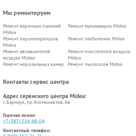
Мы ремонтируем
Ремонт варочных панелей
Ремонт мультиварок Midea
Midea
Ремонт парогенераторов
Ремонт хлебопечек Midea
Midea
Ремонт увлажнителей
Ремонт очистителей воздуха
воздуха Midea
Midea
Ремонт морозильных камер
Ремонт пылесосов Midea
Midea
Ремонт вертикальных
Ремонт обогревателей Midea
Контакты сервис центра
пылесосов Midea
Ремонт вытяжек Midea
Ремонт водонагревателей
Адрес сервисного центра Midea:
Midea
г. Барнаул, ​пр. Космонавтов, 6в
Горячая линия:
+7 (385) 254-68-04
Контактный телефон: