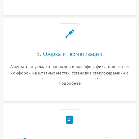
дорожек. Очистка контактов и замена поврежденной
проводки.
5. Сборка и герметизация
Аккуратная укладка проводов и шлейфов, фиксация плат и
конфорок на штатных местах. Установка стеклокерамики с
проверкой равномерности зазоров. Нанесение
Подробнее
термостойкого герметика или укладка уплотнительной
ленты по контуру.