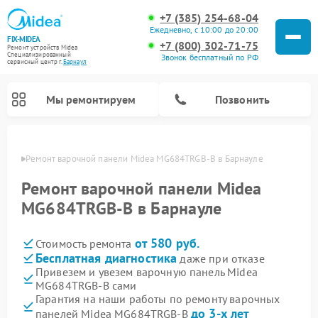
+7 (385) 254-68-04
Ежедневно, с 10:00 до 20:00
FIX-MIDEA
+7 (800) 302-71-75
Ремонт устройств Midea
Специализированный
Звонок бесплатный по РФ
cервисный центр г.
Барнаул
Мы ремонтируем
Позвонить
науле
Ремонт варочной панели Midea MG684TRGB-B в Барнауле
Ремонт варочной панели Midea
MG684TRGB-B в Барнауле
от 580 руб.
Стоимость ремонта
Бесплатная диагностика
даже при отказе
Привезем и увезем варочную панель Midea
MG684TRGB-B сами
Ремонт очистителей воздуха Midea
Ремонт водонагревателей Midea
Ремонт роботов-пылесосов Midea
Ремонт стиральных машин Midea
Ремонт микроволновых печей Midea
Ремонт вертикальных пылесосов Midea
Ремонт увлажнителей воздуха Midea
Ремонт морозильных камер Midea
Ремонт посудомоечных машин Midea
Ремонт сушильных машин Midea
Гарантия на наши работы по ремонту варочных
до 3-х лет
панелей Midea MG684TRGB-B