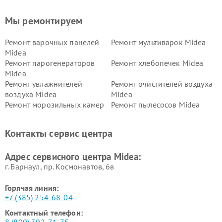
Мы ремонтируем
Ремонт варочных панелей
Ремонт мультиварок Midea
Midea
Ремонт парогенераторов
Ремонт хлебопечек Midea
Midea
Ремонт увлажнителей
Ремонт очистителей воздуха
воздуха Midea
Midea
Ремонт морозильных камер
Ремонт пылесосов Midea
Midea
Ремонт вертикальных
Ремонт обогревателей Midea
Контакты сервис центра
пылесосов Midea
Ремонт вытяжек Midea
Ремонт водонагревателей
Адрес сервисного центра Midea:
Midea
г. Барнаул, ​пр. Космонавтов, 6в
Горячая линия:
+7 (385) 254-68-04
Контактный телефон: