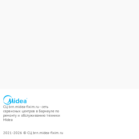
СЦ brn.midea-fixim.ru - сеть
сервисных центров в Барнауле по
ремонту и обслуживанию техники
Midea
2021-2026 © СЦ brn.midea-fixim.ru