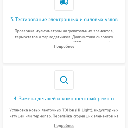
3. Тестирование электронных и силовых узлов
Прозвонка мультиметром нагревательных элементов,
термостатов и термодатчиков. Диагностика силового
модуля, реле, диодных мостов и IGBT-транзисторов (для
Подробнее
индукции). Проверка кранов и газ-контроля (для газовых
панелей).
4. Замена деталей и компонентный ремонт
Установка новых ленточных ТЭНов (Hi-Light), индукторных
катушек или термопар. Перепайка сгоревших элементов на
плате управления, восстановление токопроводящих
Подробнее