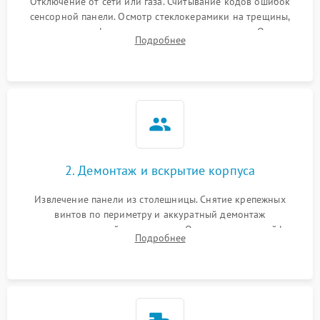
Отключение от сети или газа. Считывание кодов ошибок
сенсорной панели. Осмотр стеклокерамики на трещины,
проверка конфорок на равномерность нагрева. Опрос
Подробнее
клиента о симптомах (не включается, не видит посуду,
щелкает).
2. Демонтаж и вскрытие корпуса
Извлечение панели из столешницы. Снятие крепежных
винтов по периметру и аккуратный демонтаж
стеклокерамической поверхности. Отсоединение шлейфов
Подробнее
сенсорного блока для доступа к силовым платам, катушкам
или ТЭНам.