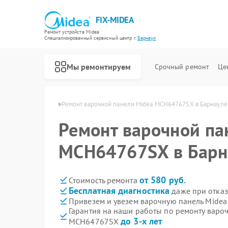
FIX-MIDEA
Ремонт устройств Midea
Специализированный cервисный центр г.
Барнаул
Мы ремонтируем
Срочный ремонт
Це
й Midea в Барнауле
Ремонт варочной панели Midea MCH64767SX в Барнауле
Ремонт варочной па
MCH64767SX в Барн
от 580 руб.
Стоимость ремонта
Бесплатная диагностика
даже при отказ
Привезем и увезем варочную панель Mide
Гарантия на наши работы по ремонту варо
до 3-х лет
MCH64767SX
Ремонт парогенераторов Midea
Ремонт увлажнителей воздуха Midea
Ремонт очистителей воздуха Midea
Ремонт морозильных камер Midea
Ремонт вертикальных пылесосов Midea
Ремонт водонагревателей Midea
Ремонт роботов-пылесосов Midea
Ремонт стиральных машин Midea
Ремонт посудомоечных машин Midea
Ремонт микроволновых печей Midea
Ремонт кондиционеров Midea
Ремонт духовых шкафов Midea
Ремонт сушильных машин Midea