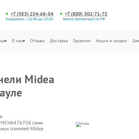
+7 (385) 254-68-04
+7 (800) 302-71-75
Ежедневно, с 10:00 до 20:00
Звонок бесплатный по РФ
ны
О нас
Отзывы
Доставка
Гарантии
Акции и скидки
Зая
нели Midea
ауле
е
a MCH64767SX сами
чных панелей Midea