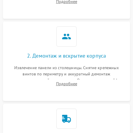
Подробнее
клиента о симптомах (не включается, не видит посуду,
щелкает).
2. Демонтаж и вскрытие корпуса
Извлечение панели из столешницы. Снятие крепежных
винтов по периметру и аккуратный демонтаж
стеклокерамической поверхности. Отсоединение шлейфов
Подробнее
сенсорного блока для доступа к силовым платам, катушкам
или ТЭНам.