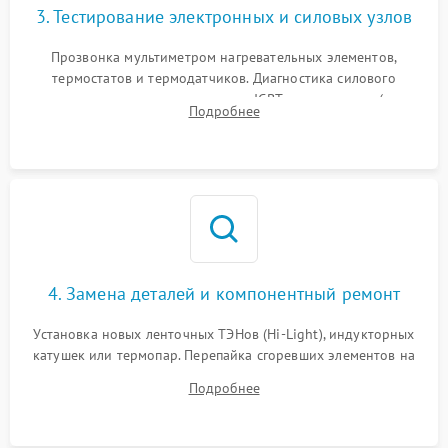
3. Тестирование электронных и силовых узлов
Прозвонка мультиметром нагревательных элементов,
термостатов и термодатчиков. Диагностика силового
модуля, реле, диодных мостов и IGBT-транзисторов (для
Подробнее
индукции). Проверка кранов и газ-контроля (для газовых
панелей).
4. Замена деталей и компонентный ремонт
Установка новых ленточных ТЭНов (Hi-Light), индукторных
катушек или термопар. Перепайка сгоревших элементов на
плате управления, восстановление токопроводящих
Подробнее
дорожек. Очистка контактов и замена поврежденной
проводки.