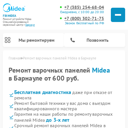
+7 (385) 254-68-04
Ежедневно, с 10:00 до 20:00
FIX-MIDEA
+7 (800) 302-71-75
Ремонт устройств Midea
Специализированный
Звонок бесплатный по РФ
cервисный центр г.
Барнаул
Мы ремонтируем
Позвонить
Главная
Ремонт варочных панелей Midea в Барнауле
Ремонт варочных панелей
Midea
в Барнауле от 600 руб.
Бесплатная диагностика
даже при отказе от
ремонта
Ремонт бытовой техники у вас дома с выездом
квалифицированного мастера
Гарантия на наши работы по ремонту варочных
Ремонт очистителей воздуха Midea
Ремонт водонагревателей Midea
Ремонт роботов-пылесосов Midea
Ремонт стиральных машин Midea
Ремонт микроволновых печей Midea
Ремонт вертикальных пылесосов Midea
Ремонт увлажнителей воздуха Midea
Ремонт морозильных камер Midea
Ремонт посудомоечных машин Midea
Ремонт сушильных машин Midea
до 3-х лет
панелей Midea
Срочный ремонт варочных панелей Midea в