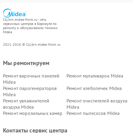
СЦ brn.midea-fixim.ru - сеть
сервисных центров в Барнауле по
ремонту и обслуживанию техники
Midea
2021-2026 © СЦ brn.midea-fixim.ru
Мы ремонтируем
Ремонт варочных панелей
Ремонт мультиварок Midea
Midea
Ремонт парогенераторов
Ремонт хлебопечек Midea
Midea
Ремонт увлажнителей
Ремонт очистителей воздуха
воздуха Midea
Midea
Ремонт морозильных камер
Ремонт пылесосов Midea
Midea
Ремонт вертикальных
Ремонт обогревателей Midea
Контакты сервис центра
пылесосов Midea