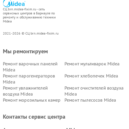
СЦ brn.midea-fixim.ru - сеть
сервисных центров в Барнауле по
ремонту и обслуживанию техники
Midea
2021-2026 © СЦ brn.midea-fixim.ru
Мы ремонтируем
Ремонт варочных панелей
Ремонт мультиварок Midea
Midea
Ремонт парогенераторов
Ремонт хлебопечек Midea
Midea
Ремонт увлажнителей
Ремонт очистителей воздуха
воздуха Midea
Midea
Ремонт морозильных камер
Ремонт пылесосов Midea
Midea
Ремонт вертикальных
Ремонт обогревателей Midea
Контакты сервис центра
пылесосов Midea
Ремонт вытяжек Midea
Ремонт водонагревателей