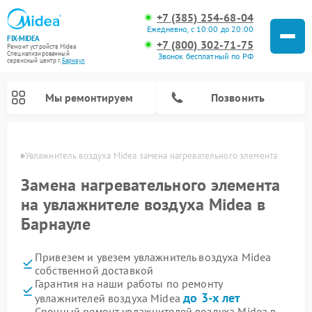
+7 (385) 254-68-04
Ежедневно, с 10:00 до 20:00
FIX-MIDEA
+7 (800) 302-71-75
Ремонт устройств Midea
Специализированный
Звонок бесплатный по РФ
cервисный центр г.
Барнаул
Мы ремонтируем
Позвонить
науле
Увлажнитель воздуха Midea замена нагревательного элемента
Замена нагревательного элемента
на увлажнителе воздуха Midea в
Барнауле
Привезем и увезем увлажнитель воздуха Midea
собственной доставкой
Гарантия на наши работы по ремонту
Ремонт варочных панелей Midea
Ремонт очистителей воздуха Midea
Ремонт водонагревателей Midea
Ремонт роботов-пылесосов Midea
Ремонт стиральных машин Midea
Ремонт микроволновых печей Midea
Ремонт вертикальных пылесосов Midea
Ремонт морозильных камер Midea
Ремонт посудомоечных машин Midea
Ремонт сушильных машин Midea
до 3-х лет
увлажнителей воздуха Midea
Срочный ремонт увлажнителей воздуха Midea в