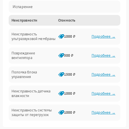
Испарение
Неисправности
Стоимость
Водяной тракт
Неисправность
Механические повреждения
1000 ₽
Подробнее →
ультразвуковой мембраны
Электропитание
Повреждение
500 ₽
Подробнее →
вентилятора
Управление
Поломка блока
1500 ₽
Подробнее →
управления
Датчики
Неисправность датчика
1000 ₽
Подробнее →
влажности
Неисправность системы
1000 ₽
Подробнее →
защиты от перегрузок