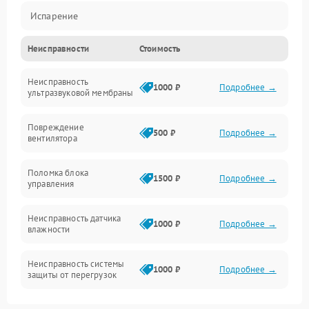
Испарение
Неисправности
Стоимость
Водяной тракт
Неисправность
Механические повреждения
1000 ₽
Подробнее →
ультразвуковой мембраны
Электропитание
Повреждение
500 ₽
Подробнее →
вентилятора
Управление
Поломка блока
1500 ₽
Подробнее →
управления
Датчики
Неисправность датчика
1000 ₽
Подробнее →
влажности
Неисправность системы
1000 ₽
Подробнее →
защиты от перегрузок