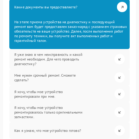
Какие документы вы предоставляете?
На этапе приема устройства на диагностику и последующий
ремонт вам будет предоставлен заказ-наряд с указанием страховых
обязательств на ваше устройство. Далее, после выполнения работ
по ремонту техники, вы получите акт выполненных работ и
гарантийный талон.
Я уже знаю в чем неисправность и какой
ремонт необходим. Для чего проводить
диагностику?
Мне нужен срочный ремонт. Сможете
сделать?
Я хочу, чтобы мое устройство
ремонтировали при мне.
Я хочу, чтобы мое устройство
ремонтировалось только оригинальными
запчастями.
Как я узнаю, что мое устройство готово?