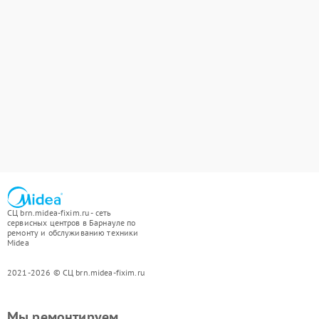
СЦ brn.midea-fixim.ru - сеть
сервисных центров в Барнауле по
ремонту и обслуживанию техники
Midea
2021-2026 © СЦ brn.midea-fixim.ru
Мы ремонтируем