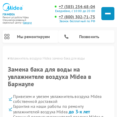
+7 (385) 254-68-04
Ежедневно, с 10:00 до 20:00
FIX-MIDEA
+7 (800) 302-71-75
Ремонт устройств Midea
Специализированный
Звонок бесплатный по РФ
cервисный центр г.
Барнаул
Мы ремонтируем
Позвонить
науле
Увлажнитель воздуха Midea замена бака для воды
Замена бака для воды на
увлажнителе воздуха Midea в
Барнауле
Привезем и увезем увлажнитель воздуха Midea
собственной доставкой
Гарантия на наши работы по ремонту
Ремонт варочных панелей Midea
Ремонт очистителей воздуха Midea
Ремонт водонагревателей Midea
Ремонт роботов-пылесосов Midea
Ремонт стиральных машин Midea
Ремонт микроволновых печей Midea
Ремонт вертикальных пылесосов Midea
Ремонт морозильных камер Midea
Ремонт посудомоечных машин Midea
Ремонт сушильных машин Midea
до 3-х лет
увлажнителей воздуха Midea
Срочный ремонт увлажнителей воздуха Midea в