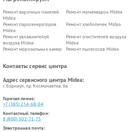
Ремонт варочных панелей
Ремонт мультиварок Midea
Midea
Ремонт парогенераторов
Ремонт хлебопечек Midea
Midea
Ремонт увлажнителей
Ремонт очистителей воздуха
воздуха Midea
Midea
Ремонт морозильных камер
Ремонт пылесосов Midea
Midea
Ремонт вертикальных
Ремонт обогревателей Midea
Контакты сервис центра
пылесосов Midea
Ремонт вытяжек Midea
Ремонт водонагревателей
Адрес сервисного центра Midea:
Midea
г. Барнаул, ​пр. Космонавтов, 6в
Горячая линия:
+7 (385) 254-68-04
Контактный телефон:
8 (800) 302-71-75
Электронная почта: