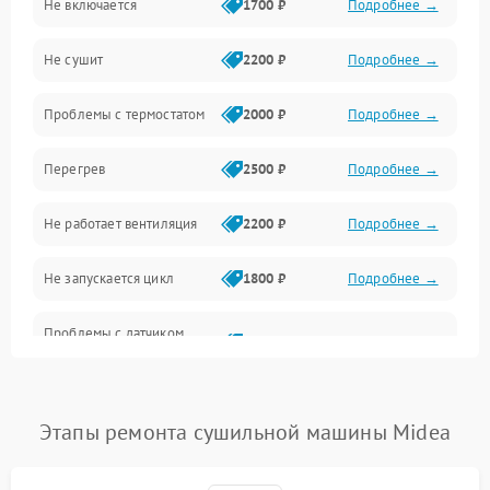
Не включается
1700 ₽
Подробнее →
Механические повреждения
Не сушит
2200 ₽
Подробнее →
Оптика
Проблемы с термостатом
2000 ₽
Подробнее →
Программное обеспечение
Перегрев
2500 ₽
Подробнее →
Датчики
Не работает вентиляция
2200 ₽
Подробнее →
Безопасность
Не запускается цикл
1800 ₽
Подробнее →
Проблемы с датчиком
2500 ₽
Подробнее →
влажности
Не работает нагреватель
2500 ₽
Подробнее →
Этапы ремонта сушильной машины Midea
Проблемы с блоком
1800 ₽
Подробнее →
управления