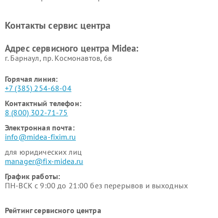
Midea
Ремонт вертикальных
Ремонт обогревателей Midea
Контакты сервис центра
пылесосов Midea
Ремонт вытяжек Midea
Ремонт водонагревателей
Адрес сервисного центра Midea:
Midea
г. Барнаул, ​пр. Космонавтов, 6в
Горячая линия:
+7 (385) 254-68-04
Контактный телефон:
8 (800) 302-71-75
Электронная почта:
info@midea-fixim.ru
для юридических лиц
manager@fix-midea.ru
График работы:
ПН-ВСК с 9:00 до 21:00 без перерывов и выходных
Рейтинг сервисного центра