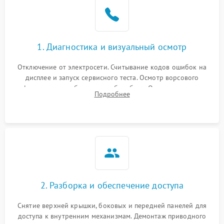
Не завершает программу
1500 ₽
Подробнее →
Зависает программа
1500 ₽
Подробнее →
1. Диагностика и визуальный осмотр
Отключение от электросети. Считывание кодов ошибок на
Ошибка на дисплее
1290 ₽
Подробнее →
дисплее и запуск сервисного теста. Осмотр ворсового
фильтра, теплообменника и барабана. Опрос клиента о
Подробнее
неисправностях (не сушит, не крутит барабан, сильно шумит
или выдает ошибку).
2. Разборка и обеспечение доступа
Снятие верхней крышки, боковых и передней панелей для
доступа к внутренним механизмам. Демонтаж приводного