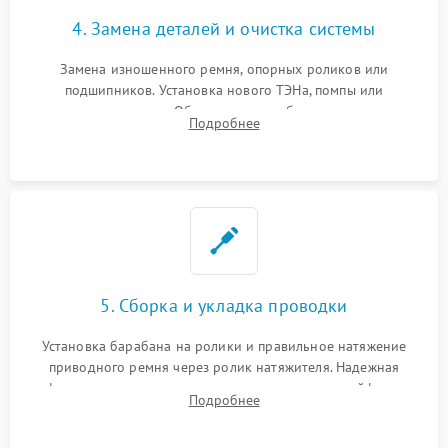
4. Замена деталей и очистка системы
Замена изношенного ремня, опорных роликов или
подшипников. Установка нового ТЭНа, помпы или
термодатчиков. Обязательная глубокая очистка
Подробнее
конденсатора, крыльчатки вентилятора и воздуховодов от
ворса. Восстановление платы управления.
5. Сборка и укладка проводки
Установка барабана на ролики и правильное натяжение
приводного ремня через ролик натяжителя. Надежная
фиксация всех узлов, подключение клемм и шлейфов к
Подробнее
модулю управления. Монтаж корпусных панелей, люка и
верхней крышки устройства.