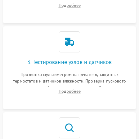
ремня, панели управления и защитных кожухов.
Подробнее
Обеспечение свободного доступа к ТЭНу, компрессору,
двигателю и дренажной помпе.
3. Тестирование узлов и датчиков
Прозвонка мультиметром нагревателя, защитных
термостатов и датчиков влажности. Проверка пускового
конденсатора, обмоток мотора и помпы. Для машин с
Подробнее
тепловым насосом — диагностика работы компрессора и
оценка циркуляции хладагента.