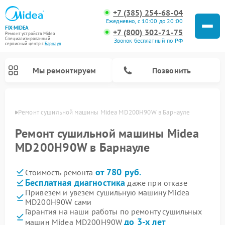
+7 (385) 254-68-04
Ежедневно, с 10:00 до 20:00
FIX-MIDEA
+7 (800) 302-71-75
Ремонт устройств Midea
Специализированный
Звонок бесплатный по РФ
cервисный центр г.
Барнаул
Мы ремонтируем
Позвонить
науле
Ремонт сушильной машины Midea MD200H90W в Барнауле
Ремонт сушильной машины Midea
MD200H90W в Барнауле
от 780 руб.
Стоимость ремонта
Бесплатная диагностика
даже при отказе
Привезем и увезем сушильную машину Midea
MD200H90W сами
Ремонт вертикальных пылесосов Midea
Ремонт варочных панелей Midea
Ремонт увлажнителей воздуха Midea
Ремонт морозильных камер Midea
Ремонт посудомоечных машин Midea
Ремонт очистителей воздуха Midea
Ремонт водонагревателей Midea
Ремонт роботов-пылесосов Midea
Ремонт стиральных машин Midea
Ремонт микроволновых печей Midea
Гарантия на наши работы по ремонту сушильных
до 3-х лет
машин Midea MD200H90W