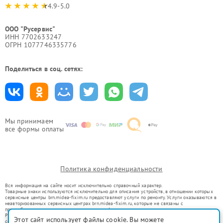
4.9-5.0
ООО "Русервис"
ИНН 7702633247
ОГРН 1077746335776
Поделиться в соц. сетях:
Мы принимаем
все формы оплаты
Политика конфиденциальности
Вся информация на сайте носит исключительно справочный характер.
Товарные знаки используются исключительно для описания устройств, в отношении которых
сервисные центры brn.midea-fixim.ru предоставляют услуги по ремонту. Услуги оказываются в
неавторизованных сервисных центрах brn.midea-fixim.ru, которые не связаны с
правообладателями товарных знаков или их официальными представителями.
Ремонт осуществляется для устройств, уже введенных в гражданский оборот в соответствии
Этот сайт использует файлы cookie. Вы можете
со статьей 1487 ГК РФ.