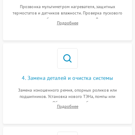
Прозвонка мультиметром нагревателя, защитных
термостатов и датчиков влажности. Проверка пускового
конденсатора, обмоток мотора и помпы. Для машин с
Подробнее
тепловым насосом — диагностика работы компрессора и
оценка циркуляции хладагента.
4. Замена деталей и очистка системы
Замена изношенного ремня, опорных роликов или
подшипников. Установка нового ТЭНа, помпы или
термодатчиков. Обязательная глубокая очистка
Подробнее
конденсатора, крыльчатки вентилятора и воздуховодов от
ворса. Восстановление платы управления.