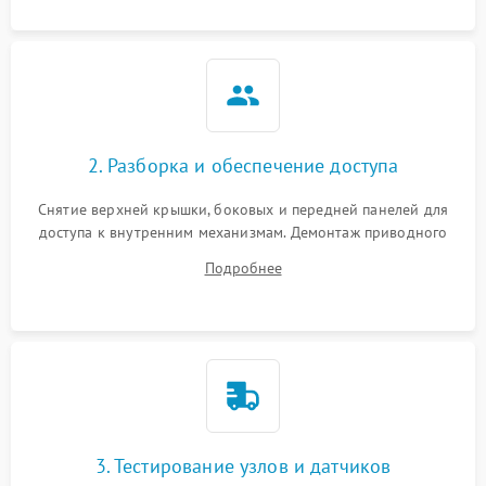
или выдает ошибку).
2. Разборка и обеспечение доступа
Снятие верхней крышки, боковых и передней панелей для
доступа к внутренним механизмам. Демонтаж приводного
ремня, панели управления и защитных кожухов.
Подробнее
Обеспечение свободного доступа к ТЭНу, компрессору,
двигателю и дренажной помпе.
3. Тестирование узлов и датчиков