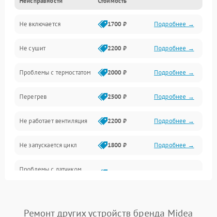
Неисправности
Стоимость
Нагрев
Не включается
1700 ₽
Подробнее →
Механические повреждения
Не сушит
2200 ₽
Подробнее →
Оптика
Проблемы с термостатом
2000 ₽
Подробнее →
Программное обеспечение
Перегрев
2500 ₽
Подробнее →
Датчики
Не работает вентиляция
2200 ₽
Подробнее →
Безопасность
Не запускается цикл
1800 ₽
Подробнее →
Проблемы с датчиком
2500 ₽
Подробнее →
влажности
Не работает нагреватель
2500 ₽
Подробнее →
Ремонт других устройств бренда Midea