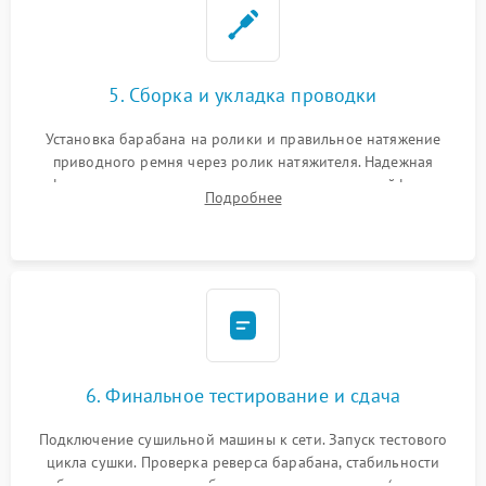
5. Сборка и укладка проводки
Установка барабана на ролики и правильное натяжение
приводного ремня через ролик натяжителя. Надежная
фиксация всех узлов, подключение клемм и шлейфов к
Подробнее
модулю управления. Монтаж корпусных панелей, люка и
верхней крышки устройства.
6. Финальное тестирование и сдача
Подключение сушильной машины к сети. Запуск тестового
цикла сушки. Проверка реверса барабана, стабильности
набора температуры, работы дренажного насоса (откачка