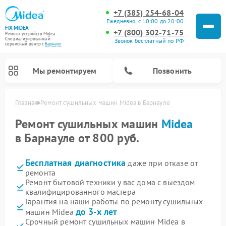
+7 (385) 254-68-04
Ежедневно, с 10:00 до 20:00
FIX-MIDEA
+7 (800) 302-71-75
Ремонт устройств Midea
Специализированный
Звонок бесплатный по РФ
cервисный центр г.
Барнаул
Мы ремонтируем
Позвонить
Главная
Ремонт сушильных машин Midea в Барнауле
Ремонт сушильных машин
Midea
в Барнауле от 800 руб.
Бесплатная диагностика
даже при отказе от
ремонта
Ремонт бытовой техники у вас дома с выездом
квалифицированного мастера
Гарантия на наши работы по ремонту сушильных
Ремонт вертикальных пылесосов Midea
Ремонт варочных панелей Midea
Ремонт увлажнителей воздуха Midea
Ремонт морозильных камер Midea
Ремонт посудомоечных машин Midea
Ремонт очистителей воздуха Midea
Ремонт водонагревателей Midea
Ремонт роботов-пылесосов Midea
Ремонт стиральных машин Midea
Ремонт микроволновых печей Midea
до 3-х лет
машин Midea
Срочный ремонт сушильных машин Midea в