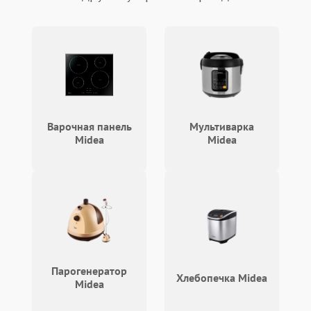
Проблемы с блоком
1800 ₽
Подробнее →
управления
Не завершает программу
1500 ₽
Подробнее →
Зависает программа
1500 ₽
Подробнее →
Варочная панель
Мультиварка
Ошибка на дисплее
1290 ₽
Подробнее →
Midea
Midea
Парогенератор
Хлебопечка Midea
Midea