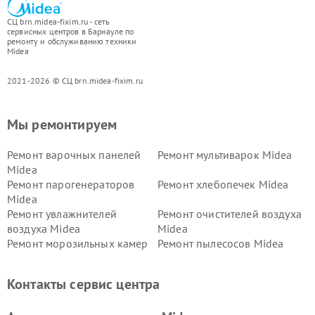
СЦ brn.midea-fixim.ru - сеть
сервисных центров в Барнауле по
ремонту и обслуживанию техники
Midea
2021-2026 © СЦ brn.midea-fixim.ru
Мы ремонтируем
Ремонт варочных панелей
Ремонт мультиварок Midea
Midea
Ремонт парогенераторов
Ремонт хлебопечек Midea
Midea
Ремонт увлажнителей
Ремонт очистителей воздуха
воздуха Midea
Midea
Ремонт морозильных камер
Ремонт пылесосов Midea
Midea
Ремонт вертикальных
Ремонт обогревателей Midea
Контакты сервис центра
пылесосов Midea
Ремонт вытяжек Midea
Ремонт водонагревателей