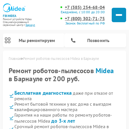
+7 (385) 254-68-04
Ежедневно, с 10:00 до 20:00
FIX-MIDEA
+7 (800) 302-71-75
Ремонт устройств Midea
Специализированный
Звонок бесплатный по РФ
cервисный центр г.
Барнаул
Мы ремонтируем
Позвонить
Главная
Ремонт роботов-пылесосов Midea в Барнауле
Ремонт роботов-пылесосов
Midea
в Барнауле от 200 руб.
Бесплатная диагностика
даже при отказе от
ремонта
Ремонт бытовой техники у вас дома с выездом
квалифицированного мастера
Гарантия на наши работы по ремонту роботов-
Ремонт вертикальных пылесосов Midea
Ремонт варочных панелей Midea
Ремонт увлажнителей воздуха Midea
Ремонт морозильных камер Midea
Ремонт стиральных машин Midea
Ремонт микроволновых печей Midea
Ремонт очистителей воздуха Midea
Ремонт водонагревателей Midea
Ремонт посудомоечных машин Midea
Ремонт сушильных машин Midea
до 3-х лет
пылесосов Midea
Срочный ремонт роботов-пылесосов Midea в