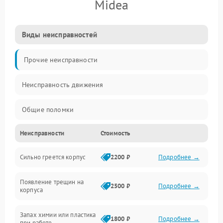
Midea
Виды неисправностей
Прочие неисправности
Неисправность движения
Общие поломки
Неисправности
Стоимость
Неисправность датчиков
Сильно греется корпус
2200 ₽
Подробнее →
Неисправность программного обеспечения
Появление трещин на
Проблемы с сигналом
2500 ₽
Подробнее →
корпуса
Неисправность резервуаров и систем подачи воды
Запах химии или пластика
1800 ₽
Подробнее →
при работе