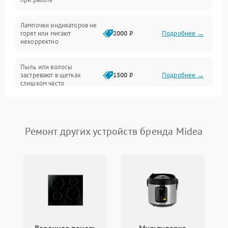
Проблемы с механикой
Лампочки индикаторов не
горят или мигают
2000 ₽
Подробнее →
Батарея
некорректно
Режим работы
Пыль или волосы
застревают в щетках
1500 ₽
Подробнее →
слишком часто
Программные сбои
Ремонт других устройств бренда Midea