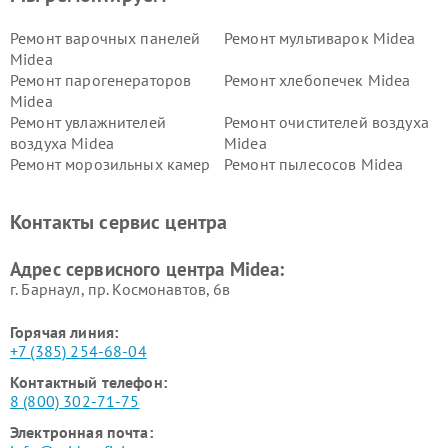
Ремонт варочных панелей
Ремонт мультиварок Midea
Midea
Ремонт парогенераторов
Ремонт хлебопечек Midea
Midea
Ремонт увлажнителей
Ремонт очистителей воздуха
воздуха Midea
Midea
Ремонт морозильных камер
Ремонт пылесосов Midea
Midea
Ремонт вертикальных
Ремонт обогревателей Midea
Контакты сервис центра
пылесосов Midea
Ремонт вытяжек Midea
Ремонт водонагревателей
Адрес сервисного центра Midea:
Midea
г. Барнаул, ​пр. Космонавтов, 6в
Горячая линия:
+7 (385) 254-68-04
Контактный телефон:
8 (800) 302-71-75
Электронная почта: