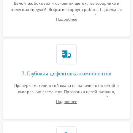
Демонтаж боковых и основной щеток, пылесборника и
колесных модулей. Вскрытие корпуса робота. Тщательная
очистка внутренних полостей, шестерней и плат от
Подробнее
скопившейся пыли, волос и шерсти животных с
использованием сжатого воздуха и щеток.
3. Глубокая дефектовка компонентов
Проверка материнской платы на наличие окислений и
выгоревших элементов. Прозвонка цепей питания,
тестирование приводных моторов колес и турбины
Подробнее
всасывания. Оценка состояния оптических и инфракрасных
датчиков, а также механизма лазерного дальномера.