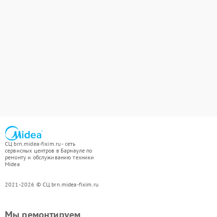
СЦ brn.midea-fixim.ru - сеть
сервисных центров в Барнауле по
ремонту и обслуживанию техники
Midea
2021-2026 © СЦ brn.midea-fixim.ru
Мы ремонтируем