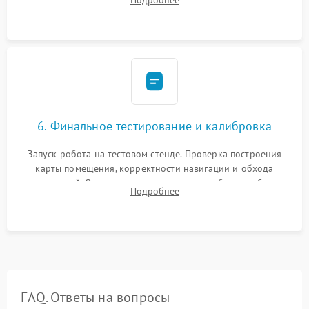
Подробнее
микрофибры, щеток). Надежная фиксация разъемов и
проверка герметичности водяного контура.
6. Финальное тестирование и калибровка
Запуск робота на тестовом стенде. Проверка построения
карты помещения, корректности навигации и обхода
препятствий. Оценка силы всасывания и работы турбины.
Подробнее
Тестирование автоматического возврата на док-станцию и
процесса зарядки.
FAQ. Ответы на вопросы