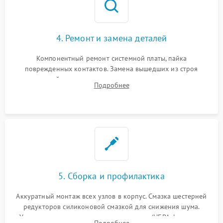
4. Ремонт и замена деталей
Компонентный ремонт системной платы, пайка
поврежденных контактов. Замена вышедших из строя
двигателей, изношенного аккумулятора, неисправного
Подробнее
лидара или помпы подачи воды. Восстановление шлейфов и
устранение последствий попадания влаги.
5. Сборка и профилактика
Аккуратный монтаж всех узлов в корпус. Смазка шестерней
редукторов силиконовой смазкой для снижения шума.
Установка новых расходных материалов (HEPA-фильтров,