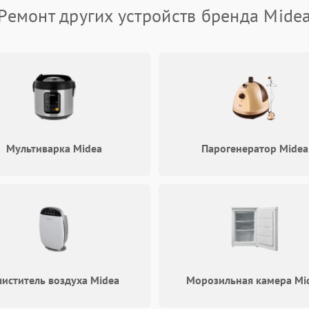
Ремонт других устройств бренда Mide
Плохая уборка шерсти или волос
60 мин
1 год
Мультиварка Midea
Парогенератор Midea
иститель воздуха Midea
Морозильная камера Mi