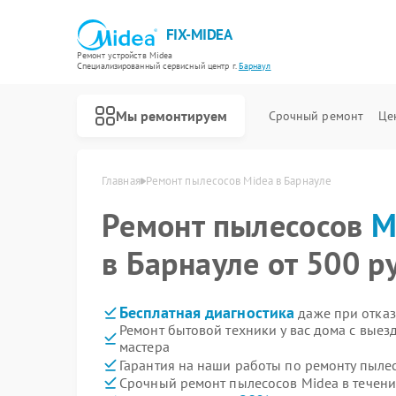
FIX-MIDEA
Ремонт устройств Midea
Специализированный cервисный центр г.
Барнаул
Мы ремонтируем
Срочный ремонт
Це
Главная
Ремонт пылесосов Midea в Барнауле
Ремонт пылесосов
M
в Барнауле от 500 р
Бесплатная диагностика
даже при отказ
Ремонт бытовой техники у вас дома с вые
мастера
Гарантия на наши работы по ремонту пыле
Срочный ремонт пылесосов Midea в течени
Ремонт варочных панелей Midea
Ремонт парогенераторов Midea
Ремонт увлажнителей воздуха Midea
Ремонт очистителей воздуха Midea
Ремонт морозильных камер Midea
Ремонт вертикальных пылесосов Midea
Ремонт водонагревателей Midea
Ремонт роботов-пылесосов Midea
Ремонт стиральных машин Midea
Ремонт посудомоечных машин Midea
Ремонт микроволновых печей Midea
Ремонт кондиционеров Midea
Ремонт духовых шкафов Midea
Ремонт сушильных машин Midea