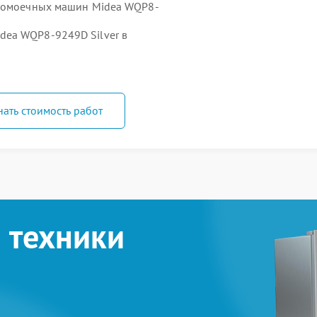
удомоечных машин Midea WQP8-
ea WQP8-9249D Silver в
нать стоимость работ
 техники