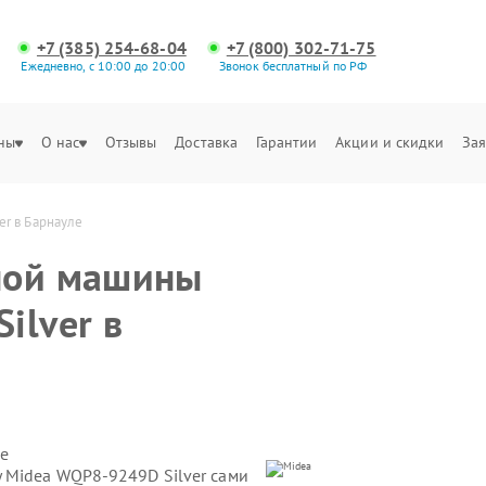
+7 (385) 254-68-04
+7 (800) 302-71-75
Ежедневно, с 10:00 до 20:00
Звонок бесплатный по РФ
ны
О нас
Отзывы
Доставка
Гарантии
Акции и скидки
Зая
r в Барнауле
ной машины
ilver в
е
 Midea WQP8-9249D Silver сами