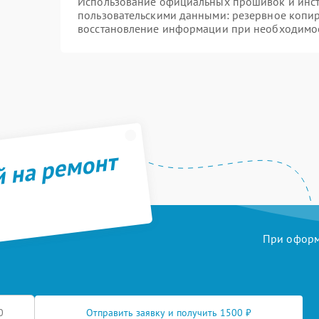
Использование официальных прошивок и инстр
пользовательскими данными: резервное копи
восстановление информации при необходимо
й на ремонт
При оформл
Отправить заявку и получить 1500 ₽