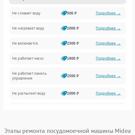
Не сливает воду
500 ₽
Подробнее →
Электропитание
Не нагревает воду
2000 ₽
Подробнее →
Датчики
Не включается
2500 ₽
Подробнее →
Нагрев
Не работает насос
1800 ₽
Подробнее →
Вода
Не работает панель
Гигиена
2500 ₽
Подробнее →
управления
Программное обеспечение
Не распыляет воду
2000 ₽
Подробнее →
Не запускается цикл
1800 ₽
Подробнее →
стирки
Проблемы с набором
Этапы ремонта посудомоечной машины Midea
1800 ₽
Подробнее →
воды