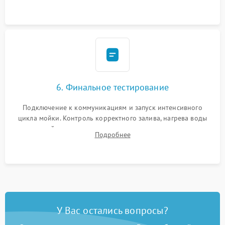
сборка корпуса и установка датчика поплавка.
6. Финальное тестирование
Подключение к коммуникациям и запуск интенсивного
цикла мойки. Контроль корректного залива, нагрева воды
до нужной температуры, отсутствия посторонних шумов,
Подробнее
штатного слива и абсолютной сухости в поддоне.
У Вас остались вопросы?