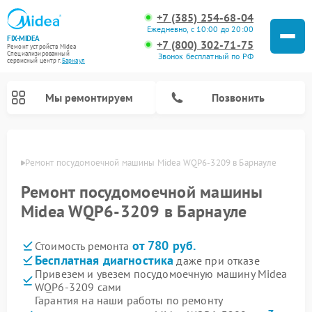
+7 (385) 254-68-04
Ежедневно, с 10:00 до 20:00
FIX-MIDEA
+7 (800) 302-71-75
Ремонт устройств Midea
Специализированный
Звонок бесплатный по РФ
cервисный центр г.
Барнаул
Мы ремонтируем
Позвонить
науле
Ремонт посудомоечной машины Midea WQP6-3209 в Барнауле
Ремонт посудомоечной машины
Midea WQP6-3209 в Барнауле
от 780 руб.
Стоимость ремонта
Бесплатная диагностика
даже при отказе
Привезем и увезем посудомоечную машину Midea
WQP6-3209 сами
Ремонт вертикальных пылесосов Midea
Ремонт варочных панелей Midea
Ремонт увлажнителей воздуха Midea
Ремонт морозильных камер Midea
Ремонт микроволновых печей Midea
Ремонт очистителей воздуха Midea
Ремонт водонагревателей Midea
Ремонт роботов-пылесосов Midea
Ремонт стиральных машин Midea
Ремонт сушильных машин Midea
Гарантия на наши работы по ремонту