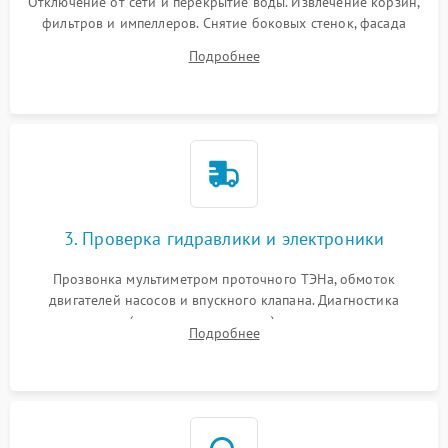
Отключение от сети и перекрытие воды. Извлечение корзин,
фильтров и импеллеров. Снятие боковых стенок, фасада
дверцы или нижнего поддона для прямого доступа к
Подробнее
циркуляционному насосу, ТЭНу и сливной помпе.
3. Проверка гидравлики и электроники
Прозвонка мультиметром проточного ТЭНа, обмоток
двигателей насосов и впускного клапана. Диагностика
прессостата (датчика уровня воды), датчика мутности,
Подробнее
концевика дверцы и электронного модуля управления.