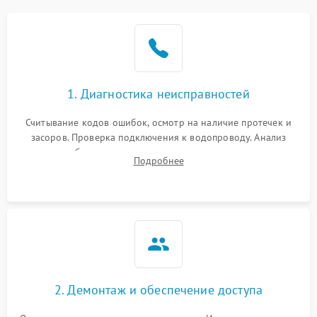
Не работает сушилка
2100 ₽
Подробнее →
Сбои в работе таймера
1700 ₽
Подробнее →
1. Диагностика неисправностей
Проблемы с
2100 ₽
Подробнее →
циркуляционным насосом
Считывание кодов ошибок, осмотр на наличие протечек и
засоров. Проверка подключения к водопроводу. Анализ
жалоб на отсутствие слива, нагрева, вращения
Подробнее
разбрызгивателей или срабатывание системы защиты
аквастоп.
2. Демонтаж и обеспечение доступа