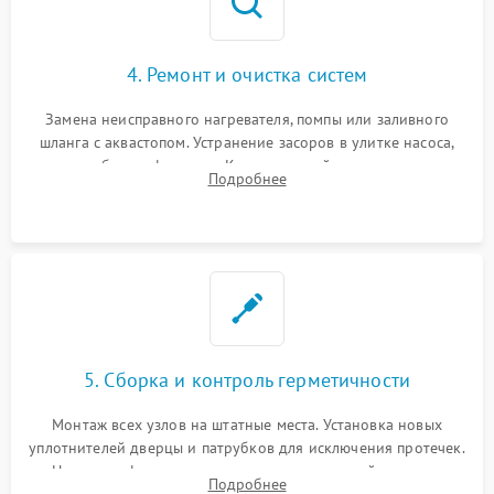
4. Ремонт и очистка систем
Замена неисправного нагревателя, помпы или заливного
шланга с аквастопом. Устранение засоров в улитке насоса,
патрубках и фильтрах. Компонентный ремонт платы
Подробнее
управления, восстановление поврежденной проводки.
5. Сборка и контроль герметичности
Монтаж всех узлов на штатные места. Установка новых
уплотнителей дверцы и патрубков для исключения протечек.
Надежная фиксация хомутов гидравлической системы,
Подробнее