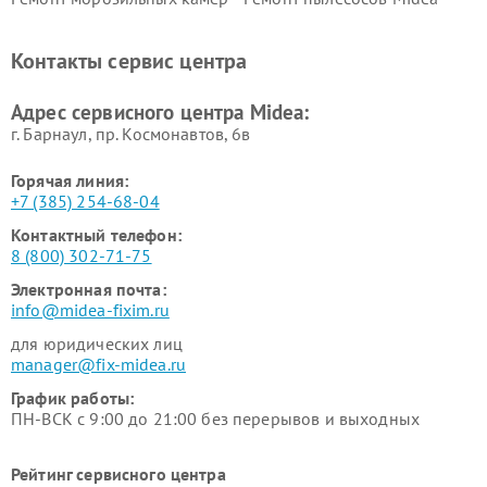
Midea
Ремонт вертикальных
Ремонт обогревателей Midea
Контакты сервис центра
пылесосов Midea
Ремонт вытяжек Midea
Ремонт водонагревателей
Адрес сервисного центра Midea:
Midea
г. Барнаул, ​пр. Космонавтов, 6в
Горячая линия:
+7 (385) 254-68-04
Контактный телефон:
8 (800) 302-71-75
Электронная почта:
info@midea-fixim.ru
для юридических лиц
manager@fix-midea.ru
График работы:
ПН-ВСК с 9:00 до 21:00 без перерывов и выходных
Рейтинг сервисного центра