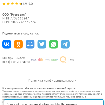
4.9-5.0
ООО "Русервис"
ИНН 7702633247
ОГРН 1077746335776
Поделиться в соц. сетях:
Мы принимаем
все формы оплаты
Политика конфиденциальности
Вся информация на сайте носит исключительно справочный характер.
Товарные знаки используются исключительно для описания устройств, в отношении которых
сервисные центры brn.midea-fixim.ru предоставляют услуги по ремонту. Услуги оказываются в
неавторизованных сервисных центрах brn.midea-fixim.ru, которые не связаны с
правообладателями товарных знаков или их официальными представителями.
Ремонт осуществляется для устройств, уже введенных в гражданский оборот в соответствии
Этот сайт использует файлы cookie. Вы можете