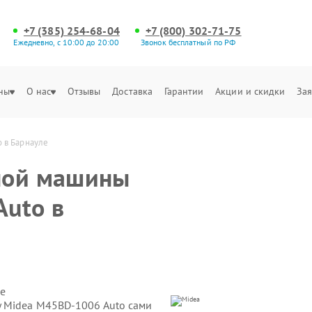
+7 (385) 254-68-04
+7 (800) 302-71-75
Ежедневно, с 10:00 до 20:00
Звонок бесплатный по РФ
ны
О нас
Отзывы
Доставка
Гарантии
Акции и скидки
Зая
 в Барнауле
ной машины
uto в
е
 Midea M45BD-1006 Auto сами