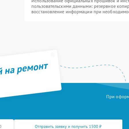
Использование официальных прошивок и инстр
пользовательскими данными: резервное копи
восстановление информации при необходимо
й на ремонт
При оформл
Отправить заявку и получить 1500 ₽