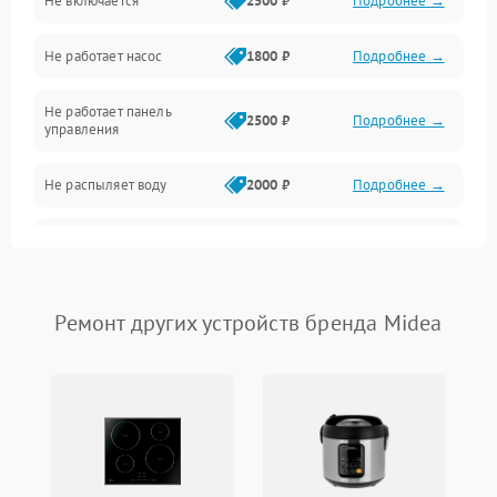
Не включается
2500 ₽
Подробнее →
Нагрев
Не работает насос
1800 ₽
Подробнее →
Вода
Не работает панель
Гигиена
2500 ₽
Подробнее →
управления
Программное обеспечение
Не распыляет воду
2000 ₽
Подробнее →
Не запускается цикл
1800 ₽
Подробнее →
стирки
Проблемы с набором
Ремонт других устройств бренда Midea
1800 ₽
Подробнее →
воды
Не работает сушилка
2100 ₽
Подробнее →
Сбои в работе таймера
1700 ₽
Подробнее →