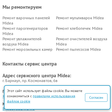
Мы ремонтируем
Ремонт варочных панелей
Ремонт мультиварок Midea
Midea
Ремонт парогенераторов
Ремонт хлебопечек Midea
Midea
Ремонт увлажнителей
Ремонт очистителей воздуха
воздуха Midea
Midea
Ремонт морозильных камер
Ремонт пылесосов Midea
Midea
Ремонт вертикальных
Ремонт обогревателей Midea
Контакты сервис центра
пылесосов Midea
Ремонт вытяжек Midea
Ремонт водонагревателей
Адрес сервисного центра Midea:
Midea
г. Барнаул, ​пр. Космонавтов, 6в
Этот сайт использует файлы cookie. Вы можете
Горячая линия:
+7 (385) 254-68-04
ознакомиться с
правилами использования
Согласен
файлов cookie
Контактный телефон:
8 (800) 302-71-75