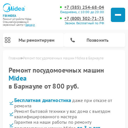
+7 (385) 254-68-04
Ежедневно, с 10:00 до 20:00
FIX-MIDEA
+7 (800) 302-71-75
Ремонт устройств Midea
Специализированный
Звонок бесплатный по РФ
cервисный центр г.
Барнаул
Мы ремонтируем
Позвонить
Главная
Ремонт посудомоечных машин Midea в Барнауле
Ремонт посудомоечных машин
Midea
в Барнауле от 800 руб.
Бесплатная диагностика
даже при отказе от
ремонта
Ремонт бытовой техники у вас дома с выездом
квалифицированного мастера
Ремонт вертикальных пылесосов Midea
Ремонт варочных панелей Midea
Ремонт увлажнителей воздуха Midea
Ремонт морозильных камер Midea
Ремонт микроволновых печей Midea
Ремонт очистителей воздуха Midea
Ремонт водонагревателей Midea
Ремонт роботов-пылесосов Midea
Ремонт стиральных машин Midea
Ремонт сушильных машин Midea
Гарантия на наши работы по ремонту
до 3-х лет