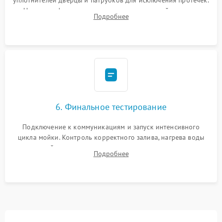
уплотнителей дверцы и патрубков для исключения протечек.
Надежная фиксация хомутов гидравлической системы,
Подробнее
сборка корпуса и установка датчика поплавка.
6. Финальное тестирование
Подключение к коммуникациям и запуск интенсивного
цикла мойки. Контроль корректного залива, нагрева воды
до нужной температуры, отсутствия посторонних шумов,
Подробнее
штатного слива и абсолютной сухости в поддоне.