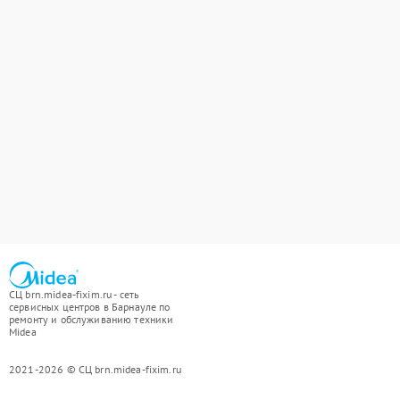
СЦ brn.midea-fixim.ru - сеть
сервисных центров в Барнауле по
ремонту и обслуживанию техники
Midea
2021-2026 © СЦ brn.midea-fixim.ru