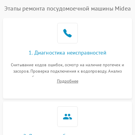
Этапы ремонта посудомоечной машины Midea
1. Диагностика неисправностей
Считывание кодов ошибок, осмотр на наличие протечек и
засоров. Проверка подключения к водопроводу. Анализ
жалоб на отсутствие слива, нагрева, вращения
Подробнее
разбрызгивателей или срабатывание системы защиты
аквастоп.