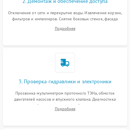
2. Демонтаж и обеспечение доступа
Отключение от сети и перекрытие воды. Извлечение корзин,
фильтров и импеллеров. Снятие боковых стенок, фасада
дверцы или нижнего поддона для прямого доступа к
Подробнее
циркуляционному насосу, ТЭНу и сливной помпе.
3. Проверка гидравлики и электроники
Прозвонка мультиметром проточного ТЭНа, обмоток
двигателей насосов и впускного клапана. Диагностика
прессостата (датчика уровня воды), датчика мутности,
Подробнее
концевика дверцы и электронного модуля управления.