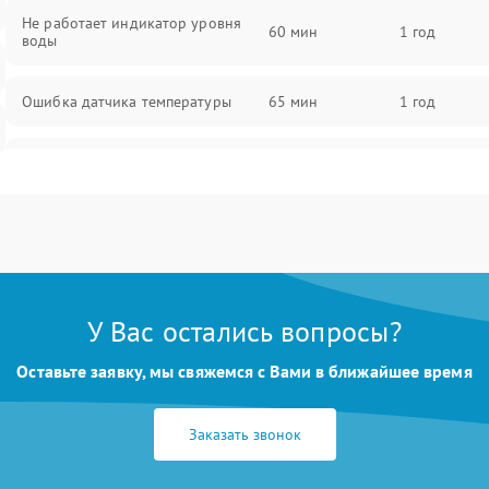
Не работает индикатор уровня
60 мин
1 год
воды
Ошибка датчика температуры
65 мин
1 год
Не работает индикатор
55 мин
1 год
Ошибка платы управления
75 мин
1 год
Сбой режима работы
70 мин
1 год
У Вас остались вопросы?
Не сохраняет настройки
65 мин
1 год
Оставьте заявку, мы свяжемся с Вами в ближайшее время
Не включается
60 мин
1 год
Заказать звонок
Не подает пар
60 мин
1 год