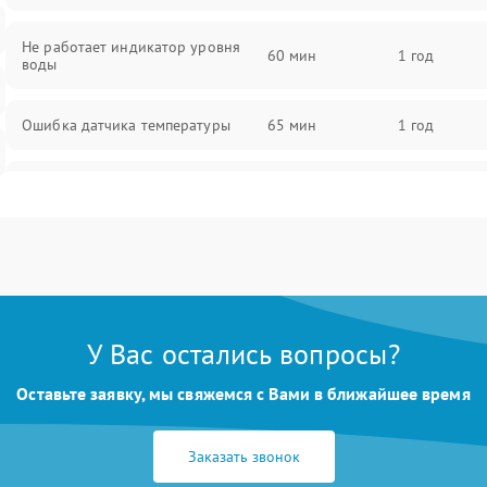
Не работает индикатор уровня
60 мин
1 год
воды
Ошибка датчика температуры
65 мин
1 год
Не работает индикатор
55 мин
1 год
Ошибка платы управления
75 мин
1 год
Сбой режима работы
70 мин
1 год
У Вас остались вопросы?
Не сохраняет настройки
65 мин
1 год
Оставьте заявку, мы свяжемся с Вами в ближайшее время
Не включается
60 мин
1 год
Заказать звонок