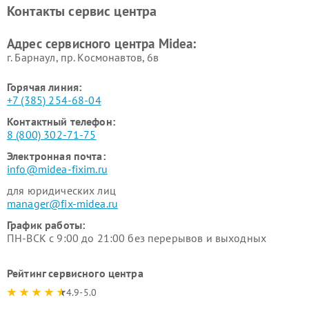
Ремонт вертикальных
Ремонт обогревателей Midea
Контакты сервис центра
пылесосов Midea
Ремонт вытяжек Midea
Ремонт водонагревателей
Адрес сервисного центра Midea:
Midea
г. Барнаул, ​пр. Космонавтов, 6в
Горячая линия:
+7 (385) 254-68-04
Контактный телефон:
8 (800) 302-71-75
Электронная почта:
info@midea-fixim.ru
для юридических лиц
manager@fix-midea.ru
График работы:
ПН-ВСК с 9:00 до 21:00 без перерывов и выходных
Рейтинг сервисного центра
4.9-5.0