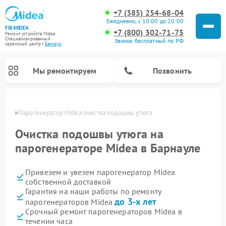
+7 (385) 254-68-04
Ежедневно, с 10:00 до 20:00
FIX-MIDEA
+7 (800) 302-71-75
Ремонт устройств Midea
Специализированный
Звонок бесплатный по РФ
cервисный центр г.
Барнаул
Мы ремонтируем
Позвонить
науле
Парогенератор Midea очистка подошвы утюга
Очистка подошвы утюга на
парогенераторе Midea в Барнауле
Привезем и увезем парогенератор Midea
собственной доставкой
Гарантия на наши работы по ремонту
до 3-х лет
парогенераторов Midea
Ремонт варочных панелей Midea
Ремонт очистителей воздуха Midea
Ремонт водонагревателей Midea
Ремонт роботов-пылесосов Midea
Ремонт стиральных машин Midea
Ремонт микроволновых печей Midea
Ремонт вертикальных пылесосов Midea
Ремонт увлажнителей воздуха Midea
Ремонт морозильных камер Midea
Ремонт посудомоечных машин Midea
Ремонт сушильных машин Midea
Срочный ремонт парогенераторов Midea в
течении часа