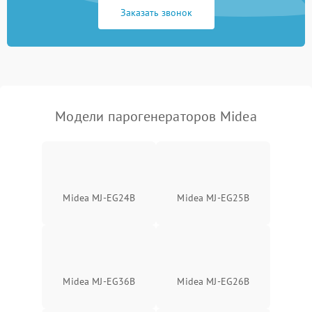
Заказать звонок
Не включается
1500 ₽
Подробнее →
Не подает пар
1800 ₽
Подробнее →
Модели парогенераторов Midea
Midea MJ-EG24B
Midea MJ-EG25B
Midea MJ-EG36B
Midea MJ-EG26B