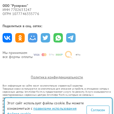
ООО "Русервис"
ИНН 7702633247
ОГРН 1077746335776
Поделиться в соц. сетях:
Мы принимаем
все формы оплаты
Политика конфиденциальности
Вся информация на сайте носит исключительно справочный характер.
Товарные знаки используются исключительно для описания устройств, в отношении которых
сервисные центры brn.midea-fixim.ru предоставляют услуги по ремонту. Услуги оказываются в
неавторизованных сервисных центрах brn.midea-fixim.ru, которые не связаны с
правообладателями товарных знаков или их официальными представителями.
Ремонт осуществляется для устройств, уже введенных в гражданский оборот в соответствии
Этот сайт использует файлы cookie. Вы можете
со статьей 1487 ГК РФ.
Использование товарных знаков не преследует цели индивидуализации услуг или введения
ознакомиться с
правилами использования
Согласен
потребителей в заблуждение, а служит для информирования о предоставляемых услугах по
ремонту техники указанных брендов.
файлов cookie