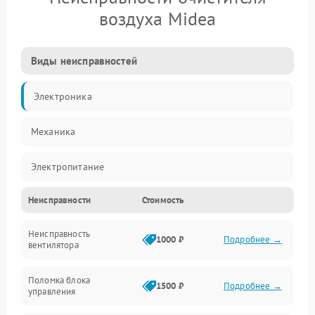
воздуха Midea
Виды неисправностей
Электроника
Механика
Электропитание
Неисправности
Стоимость
Фильтры
Неисправность
Механические повреждения
1000 ₽
Подробнее →
вентилятора
Управление
Поломка блока
1500 ₽
Подробнее →
управления
Датчики