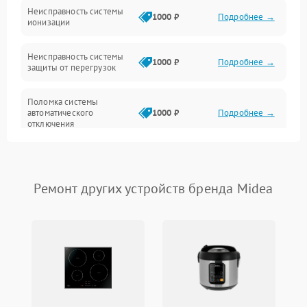
Неисправность системы
1000 ₽
Подробнее →
ионизации
Сеть
Неисправность системы
1000 ₽
Подробнее →
защиты от перегрузок
Поломка системы
автоматического
1000 ₽
Подробнее →
отключения
Неисправность системы
защиты от короткого
1000 ₽
Подробнее →
замыкания
Ремонт других устройств бренда Midea
Повреждение системы
1000 ₽
Подробнее →
защиты от перегрева
Неисправность системы
защиты от
1000 ₽
Подробнее →
перенапряжения