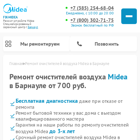
+7 (385) 254-68-04
Ежедневно, с 10:00 до 20:00
FIX-MIDEA
+7 (800) 302-71-75
Ремонт устройств Midea
Специализированный
Звонок бесплатный по РФ
cервисный центр г.
Барнаул
Мы ремонтируем
Позвонить
Главная
Ремонт очистителей воздуха Midea в Барнауле
Ремонт очистителей воздуха
Midea
в Барнауле от 700 руб.
Бесплатная диагностика
даже при отказе от
ремонта
Ремонт бытовой техники у вас дома с выездом
квалифицированного мастера
Гарантия на наши работы по ремонту очистителей
Ремонт варочных панелей Midea
Ремонт увлажнителей воздуха Midea
Ремонт водонагревателей Midea
Ремонт роботов-пылесосов Midea
Ремонт стиральных машин Midea
Ремонт микроволновых печей Midea
Ремонт вертикальных пылесосов Midea
Ремонт морозильных камер Midea
Ремонт посудомоечных машин Midea
Ремонт сушильных машин Midea
до 3-х лет
воздуха Midea
Срочный ремонт очистителей воздуха Midea в