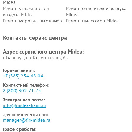
Midea
Ремонт увлажнителей
Ремонт очистителей воздуха
воздуха Midea
Midea
Ремонт морозильных камер
Ремонт пылесосов Midea
Midea
Ремонт вертикальных
Ремонт обогревателей Midea
Контакты сервис центра
пылесосов Midea
Ремонт вытяжек Midea
Ремонт водонагревателей
Адрес сервисного центра Midea:
Midea
г. Барнаул, ​пр. Космонавтов, 6в
Горячая линия:
+7 (385) 254-68-04
Контактный телефон:
8 (800) 302-71-75
Электронная почта:
info@midea-fixim.ru
для юридических лиц
manager@fix-midea.ru
График работы: