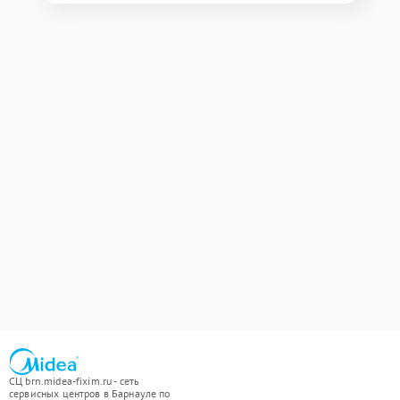
СЦ brn.midea-fixim.ru - сеть
сервисных центров в Барнауле по