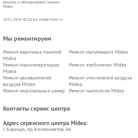
ремонту и обслуживанию техники
Midea
2021-2026 © СЦ brn.midea-fixim.ru
Мы ремонтируем
Ремонт варочных панелей
Ремонт мультиварок Midea
Midea
Ремонт парогенераторов
Ремонт хлебопечек Midea
Midea
Ремонт увлажнителей
Ремонт очистителей воздуха
воздуха Midea
Midea
Ремонт морозильных камер
Ремонт пылесосов Midea
Midea
Ремонт вертикальных
Ремонт обогревателей Midea
Контакты сервис центра
пылесосов Midea
Ремонт вытяжек Midea
Ремонт водонагревателей
Адрес сервисного центра Midea:
Midea
г. Барнаул, ​пр. Космонавтов, 6в