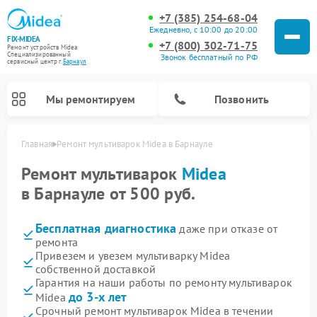
+7 (385) 254-68-04
Ежедневно, с 10:00 до 20:00
FIX-MIDEA
+7 (800) 302-71-75
Ремонт устройств Midea
Специализированный
Звонок бесплатный по РФ
cервисный центр г.
Барнаул
Мы ремонтируем
Позвонить
Главная
Ремонт мультиварок Midea в Барнауле
Ремонт мультиварок
Midea
в Барнауле от 500 руб.
Бесплатная диагностика
даже при отказе от
ремонта
Привезем и увезем мультиварку Midea
собственной доставкой
Гарантия на наши работы по ремонту мультиварок
Ремонт варочных панелей Midea
Ремонт очистителей воздуха Midea
Ремонт водонагревателей Midea
Ремонт роботов-пылесосов Midea
Ремонт стиральных машин Midea
Ремонт микроволновых печей Midea
Ремонт вертикальных пылесосов Midea
Ремонт увлажнителей воздуха Midea
Ремонт морозильных камер Midea
Ремонт посудомоечных машин Midea
Ремонт сушильных машин Midea
до 3-х лет
Midea
Срочный ремонт мультиварок Midea в течении