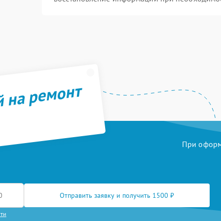
й на ремонт
При оформл
Отправить заявку и получить 1500 ₽
сти