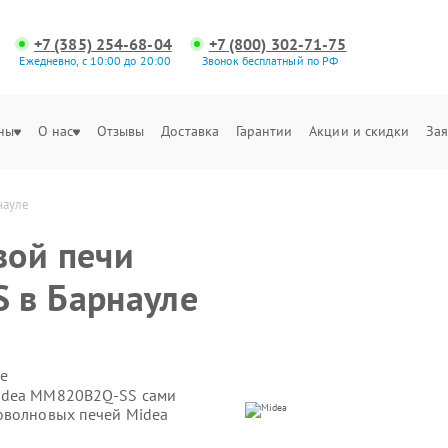
+7 (385) 254-68-04
+7 (800) 302-71-75
Ежедневно, с 10:00 до 20:00
Звонок бесплатный по РФ
ны
О нас
Отзывы
Доставка
Гарантии
Акции и скидки
Зая
науле
вой печи
 в Барнауле
е
Midea MM820B2Q-SS сами
оволновых печей Midea