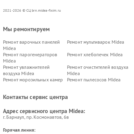
2021-2026 © СЦ brn.midea-fixim.ru
Мы ремонтируем
Ремонт варочных панелей
Ремонт мультиварок Midea
Midea
Ремонт парогенераторов
Ремонт хлебопечек Midea
Midea
Ремонт увлажнителей
Ремонт очистителей воздуха
воздуха Midea
Midea
Ремонт морозильных камер
Ремонт пылесосов Midea
Midea
Ремонт вертикальных
Ремонт обогревателей Midea
Контакты сервис центра
пылесосов Midea
Ремонт вытяжек Midea
Ремонт водонагревателей
Адрес сервисного центра Midea:
Midea
г. Барнаул, ​пр. Космонавтов, 6в
Горячая линия: