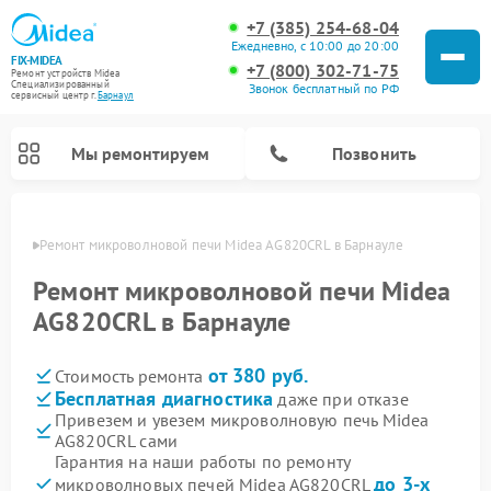
+7 (385) 254-68-04
Ежедневно, с 10:00 до 20:00
FIX-MIDEA
+7 (800) 302-71-75
Ремонт устройств Midea
Специализированный
Звонок бесплатный по РФ
cервисный центр г.
Барнаул
Мы ремонтируем
Позвонить
науле
Ремонт микроволновой печи Midea AG820CRL в Барнауле
Ремонт микроволновой печи Midea
AG820CRL в Барнауле
от 380 руб.
Стоимость ремонта
Бесплатная диагностика
даже при отказе
Привезем и увезем микроволновую печь Midea
AG820CRL сами
Ремонт вертикальных пылесосов Midea
Ремонт варочных панелей Midea
Ремонт увлажнителей воздуха Midea
Ремонт морозильных камер Midea
Ремонт посудомоечных машин Midea
Ремонт очистителей воздуха Midea
Ремонт водонагревателей Midea
Ремонт роботов-пылесосов Midea
Ремонт стиральных машин Midea
Ремонт сушильных машин Midea
Гарантия на наши работы по ремонту
до 3-х
микроволновых печей Midea AG820CRL