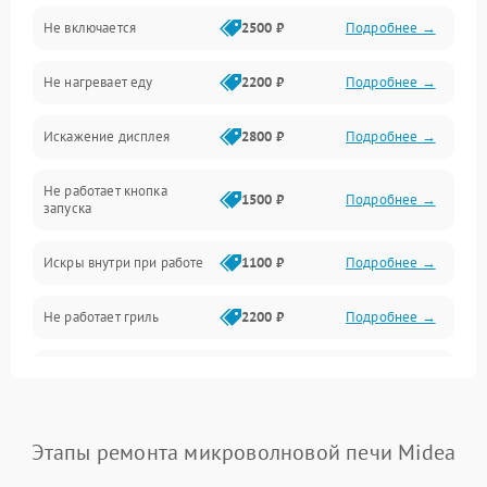
Не включается
2500 ₽
Подробнее →
Механика и внутренние элементы
Не нагревает еду
2200 ₽
Подробнее →
Механические повреждения
Искажение дисплея
2800 ₽
Подробнее →
Питание и запуск
Не работает кнопка
Нагрев и приготовление
1500 ₽
Подробнее →
запуска
Программное обеспечение
Искры внутри при работе
1100 ₽
Подробнее →
Не работает гриль
2200 ₽
Подробнее →
Перегрев или отключение
2400 ₽
Подробнее →
во время работы
Появление запаха гари
2400 ₽
Подробнее →
Этапы ремонта микроволновой печи Midea