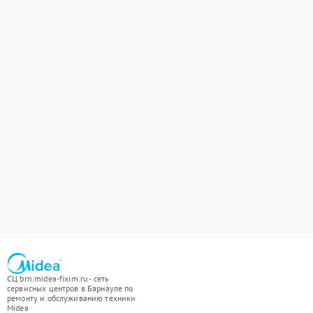
СЦ brn.midea-fixim.ru - сеть
сервисных центров в Барнауле по
ремонту и обслуживанию техники
Midea