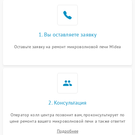
Проблемы с вентилятором
2000 ₽
Подробнее →
Поломка системы
2200 ₽
Подробнее →
охлаждения
1. Вы оставляете заявку
Не работают сенсорные
2400 ₽
Подробнее →
кнопки
Оставьте заявку на ремонт микроволновой печи Midea
Не горит подсветка
2000 ₽
Подробнее →
Сломался трансформатор
1000 ₽
Подробнее →
2. Консультация
Оператор колл центра позвонит вам, проконсультирует по
цене ремонта вашего микроволновой печи а также ответит
на все ваши вопросы.
Подробнее