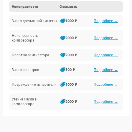
Неисправности
Стоимость
Механика
Засор дренажной системы
1000 ₽
Подробнее →
Управление
Неисправность
Электропитание
2000 ₽
Подробнее →
компрессора
Датчики
Поломка вентилятора
2000 ₽
Подробнее →
Работа системы
Засор фильтров
500 ₽
Подробнее →
Фильтрация
Повреждение испарителя
3000 ₽
Подробнее →
Хладагент
Утечка масла в
2000 ₽
Подробнее →
компрессоре
Повреждение
1500 ₽
Подробнее →
трубопроводов