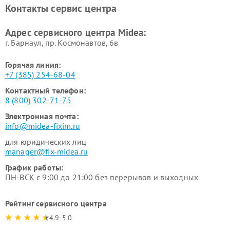
Ремонт вертикальных
Ремонт обогревателей Midea
Контакты сервис центра
пылесосов Midea
Ремонт вытяжек Midea
Ремонт водонагревателей
Адрес сервисного центра Midea:
Midea
г. Барнаул, ​пр. Космонавтов, 6в
Горячая линия:
+7 (385) 254-68-04
Контактный телефон:
8 (800) 302-71-75
Электронная почта:
info@midea-fixim.ru
для юридических лиц
manager@fix-midea.ru
График работы:
ПН-ВСК с 9:00 до 21:00 без перерывов и выходных
Рейтинг сервисного центра
4.9-5.0