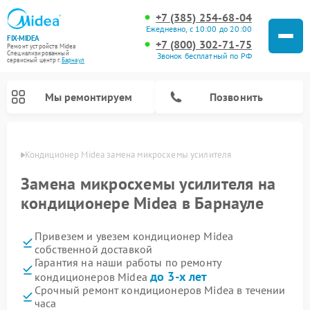
+7 (385) 254-68-04
Ежедневно, с 10:00 до 20:00
FIX-MIDEA
+7 (800) 302-71-75
Ремонт устройств Midea
Специализированный
Звонок бесплатный по РФ
cервисный центр г.
Барнаул
Мы ремонтируем
Позвонить
науле
Кондиционер Midea замена микросхемы усилителя
Замена микросхемы усилителя на
кондиционере Midea в Барнауле
Привезем и увезем кондиционер Midea
собственной доставкой
Гарантия на наши работы по ремонту
до 3-х лет
кондиционеров Midea
Ремонт вертикальных пылесосов Midea
Ремонт варочных панелей Midea
Ремонт увлажнителей воздуха Midea
Ремонт морозильных камер Midea
Ремонт посудомоечных машин Midea
Ремонт очистителей воздуха Midea
Ремонт водонагревателей Midea
Ремонт роботов-пылесосов Midea
Ремонт стиральных машин Midea
Ремонт микроволновых печей Midea
Ремонт сушильных машин Midea
Срочный ремонт кондиционеров Midea в течении
часа