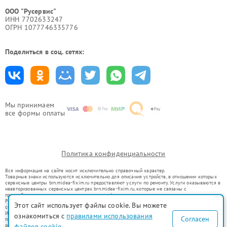
ООО "Русервис"
ИНН 7702633247
ОГРН 1077746335776
Поделиться в соц. сетях:
Мы принимаем
все формы оплаты
Политика конфиденциальности
Вся информация на сайте носит исключительно справочный характер.
Товарные знаки используются исключительно для описания устройств, в отношении которых
сервисные центры brn.midea-fixim.ru предоставляют услуги по ремонту. Услуги оказываются в
неавторизованных сервисных центрах brn.midea-fixim.ru, которые не связаны с
правообладателями товарных знаков или их официальными представителями.
Ремонт осуществляется для устройств, уже введенных в гражданский оборот в соответствии
Этот сайт использует файлы cookie. Вы можете
со статьей 1487 ГК РФ.
Использование товарных знаков не преследует цели индивидуализации услуг или введения
ознакомиться с
правилами использования
Согласен
потребителей в заблуждение, а служит для информирования о предоставляемых услугах по
ремонту техники указанных брендов.
файлов cookie