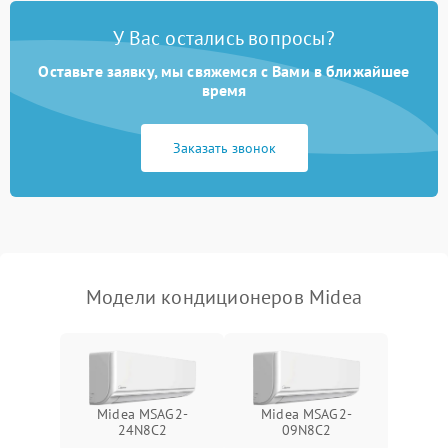
Неисправность
2000 ₽
Подробнее →
У Вас остались вопросы?
четырехходового клапана
Оставьте заявку, мы свяжемся с Вами в ближайшее
Поломка подшипников
время
1500 ₽
Подробнее →
вентилятора
Заказать звонок
Повреждение корпуса
1000 ₽
Подробнее →
Модели кондиционеров Midea
Midea MSAG2-
Midea MSAG2-
24N8C2
09N8C2