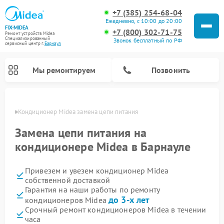
+7 (385) 254-68-04
Ежедневно, с 10:00 до 20:00
FIX-MIDEA
+7 (800) 302-71-75
Ремонт устройств Midea
Специализированный
Звонок бесплатный по РФ
cервисный центр г.
Барнаул
Мы ремонтируем
Позвонить
науле
Кондиционер Midea замена цепи питания
Замена цепи питания на
кондиционере Midea в Барнауле
Привезем и увезем кондиционер Midea
собственной доставкой
Гарантия на наши работы по ремонту
до 3-х лет
кондиционеров Midea
Ремонт вертикальных пылесосов Midea
Ремонт варочных панелей Midea
Ремонт увлажнителей воздуха Midea
Ремонт морозильных камер Midea
Ремонт посудомоечных машин Midea
Ремонт очистителей воздуха Midea
Ремонт водонагревателей Midea
Ремонт роботов-пылесосов Midea
Ремонт стиральных машин Midea
Ремонт микроволновых печей Midea
Ремонт сушильных машин Midea
Срочный ремонт кондиционеров Midea в течении
часа