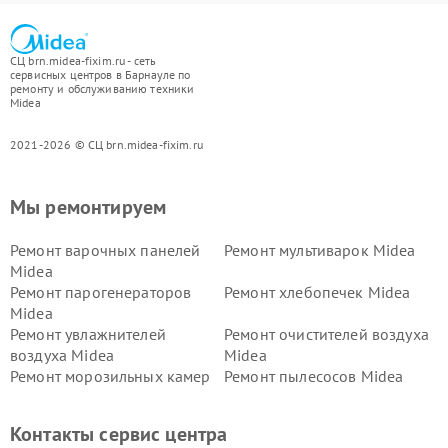
СЦ brn.midea-fixim.ru - сеть
сервисных центров в Барнауле по
ремонту и обслуживанию техники
Midea
2021-2026 © СЦ brn.midea-fixim.ru
Мы ремонтируем
Ремонт варочных панелей
Ремонт мультиварок Midea
Midea
Ремонт парогенераторов
Ремонт хлебопечек Midea
Midea
Ремонт увлажнителей
Ремонт очистителей воздуха
воздуха Midea
Midea
Ремонт морозильных камер
Ремонт пылесосов Midea
Midea
Ремонт вертикальных
Ремонт обогревателей Midea
Контакты сервис центра
пылесосов Midea