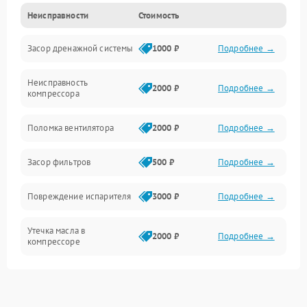
Неисправности
Стоимость
Механика
Засор дренажной системы
1000 ₽
Подробнее →
Управление
Неисправность
Электропитание
2000 ₽
Подробнее →
компрессора
Датчики
Поломка вентилятора
2000 ₽
Подробнее →
Работа системы
Засор фильтров
500 ₽
Подробнее →
Фильтрация
Повреждение испарителя
3000 ₽
Подробнее →
Хладагент
Утечка масла в
2000 ₽
Подробнее →
компрессоре
Повреждение
1500 ₽
Подробнее →
трубопроводов