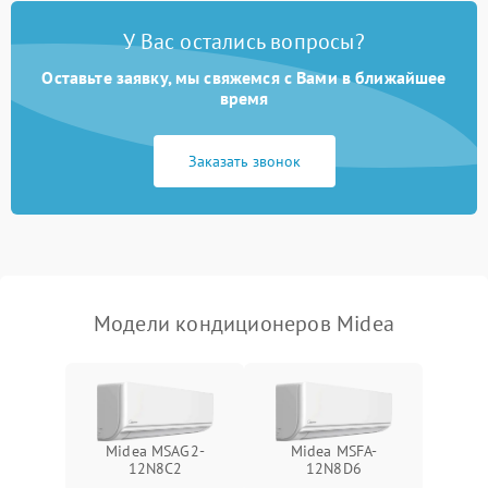
Неисправность
2000 ₽
Подробнее →
У Вас остались вопросы?
четырехходового клапана
Оставьте заявку, мы свяжемся с Вами в ближайшее
Поломка подшипников
время
1500 ₽
Подробнее →
вентилятора
Заказать звонок
Повреждение корпуса
1000 ₽
Подробнее →
Модели кондиционеров Midea
Midea MSAG2-
Midea MSFA-
12N8C2
12N8D6