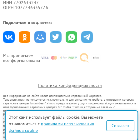
ИНН 7702633247
ОГРН 1077746335776
Поделиться в соц. сетях:
Мы принимаем
все формы оплаты
Политика конфиденциальности
Вся информация на сайте носит исключительно справочный характер.
Товарные знаки используются исключительно для описания устройств, в отношении которых
сервисные центры brn.midea-fixim.ru предоставляют услуги по ремонту. Услуги оказываются в
неавторизованных сервисных центрах brn.midea-fixim.ru, которые не связаны с
правообладателями товарных знаков или их официальными представителями.
Ремонт осуществляется для устройств, уже введенных в гражданский оборот в соответствии
Этот сайт использует файлы cookie. Вы можете
со статьей 1487 ГК РФ.
Использование товарных знаков не преследует цели индивидуализации услуг или введения
ознакомиться с
правилами использования
Согласен
потребителей в заблуждение, а служит для информирования о предоставляемых услугах по
ремонту техники указанных брендов.
файлов cookie
Представленная на сайте информация не является публичной офертой, определяемой
положениями Статьи 437(2) Гражданского кодекса РФ