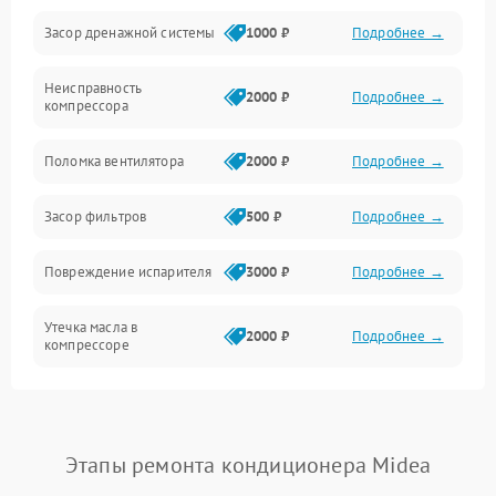
Засор дренажной системы
1000 ₽
Подробнее →
Управление
Неисправность
Электропитание
2000 ₽
Подробнее →
компрессора
Датчики
Поломка вентилятора
2000 ₽
Подробнее →
Работа системы
Засор фильтров
500 ₽
Подробнее →
Фильтрация
Повреждение испарителя
3000 ₽
Подробнее →
Хладагент
Утечка масла в
2000 ₽
Подробнее →
компрессоре
Повреждение
1500 ₽
Подробнее →
трубопроводов
Этапы ремонта кондиционера Midea
Неисправность
2000 ₽
Подробнее →
четырехходового клапана