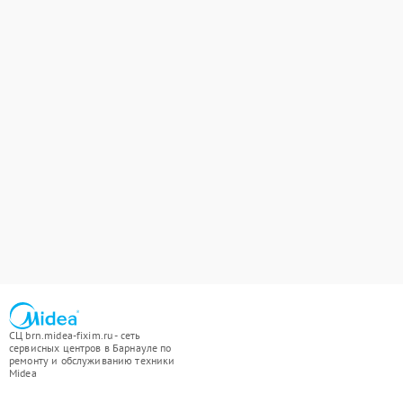
СЦ brn.midea-fixim.ru - сеть
сервисных центров в Барнауле по
ремонту и обслуживанию техники
Midea