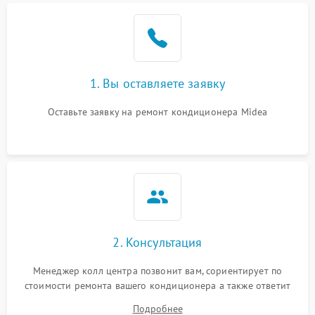
Поломка подшипников
1500 ₽
Подробнее →
вентилятора
Повреждение корпуса
1000 ₽
Подробнее →
1. Вы оставляете заявку
Оставьте заявку на ремонт кондиционера Midea
2. Консультация
Менеджер колл центра позвонит вам, сориентирует по
стоимости ремонта вашего кондиционера а также ответит
на все ваши вопросы.
Подробнее