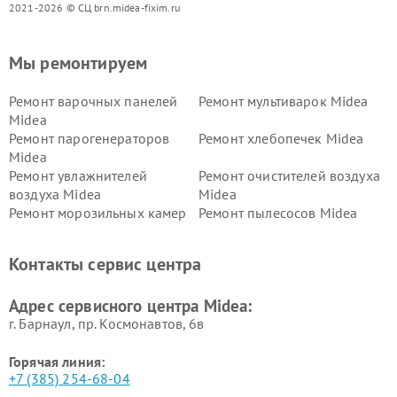
2021-2026 © СЦ brn.midea-fixim.ru
Мы ремонтируем
Ремонт варочных панелей
Ремонт мультиварок Midea
Midea
Ремонт парогенераторов
Ремонт хлебопечек Midea
Midea
Ремонт увлажнителей
Ремонт очистителей воздуха
воздуха Midea
Midea
Ремонт морозильных камер
Ремонт пылесосов Midea
Midea
Ремонт вертикальных
Ремонт обогревателей Midea
Контакты сервис центра
пылесосов Midea
Ремонт вытяжек Midea
Ремонт водонагревателей
Адрес сервисного центра Midea:
Midea
г. Барнаул, ​пр. Космонавтов, 6в
Горячая линия:
+7 (385) 254-68-04