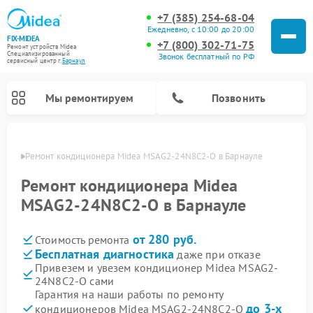
+7 (385) 254-68-04
Ежедневно, с 10:00 до 20:00
FIX-MIDEA
+7 (800) 302-71-75
Ремонт устройств Midea
Специализированный
Звонок бесплатный по РФ
cервисный центр г.
Барнаул
Мы ремонтируем
Позвонить
науле
Ремонт кондиционера Midea MSAG2-24N8C2-O в Барнауле
Ремонт кондиционера Midea
MSAG2-24N8C2-O в Барнауле
от 280 руб.
Стоимость ремонта
Бесплатная диагностика
даже при отказе
Привезем и увезем кондиционер Midea MSAG2-
24N8C2-O сами
Ремонт вертикальных пылесосов Midea
Ремонт варочных панелей Midea
Ремонт увлажнителей воздуха Midea
Ремонт морозильных камер Midea
Ремонт посудомоечных машин Midea
Ремонт очистителей воздуха Midea
Ремонт водонагревателей Midea
Ремонт роботов-пылесосов Midea
Ремонт стиральных машин Midea
Ремонт микроволновых печей Midea
Ремонт сушильных машин Midea
Гарантия на наши работы по ремонту
до 3-х
кондиционеров Midea MSAG2-24N8C2-O