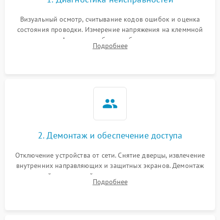
Визуальный осмотр, считывание кодов ошибок и оценка
состояния проводки. Измерение напряжения на клеммной
колодке. Анализ жалоб на проблемы с нагревом,
Подробнее
конвекцией, панелью управления или блокировкой дверцы.
2. Демонтаж и обеспечение доступа
Отключение устройства от сети. Снятие дверцы, извлечение
внутренних направляющих и защитных экранов. Демонтаж
задней или верхней панели для прямого доступа к
Подробнее
нагревательным элементам, плате и вентиляторам.