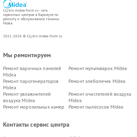
СЦ brn.midea-fixim.ru - сеть
сервисных центров в Барнауле по
ремонту и обслуживанию техники
Midea
2021-2026 © СЦ brn.midea-fixim.ru
Мы ремонтируем
Ремонт варочных панелей
Ремонт мультиварок Midea
Midea
Ремонт парогенераторов
Ремонт хлебопечек Midea
Midea
Ремонт увлажнителей
Ремонт очистителей воздуха
воздуха Midea
Midea
Ремонт морозильных камер
Ремонт пылесосов Midea
Midea
Ремонт вертикальных
Ремонт обогревателей Midea
Контакты сервис центра
пылесосов Midea
Ремонт вытяжек Midea
Ремонт водонагревателей