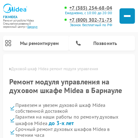
+7 (385) 254-68-04
Ежедневно, с 10:00 до 20:00
FIX-MIDEA
+7 (800) 302-71-75
Ремонт устройств Midea
Специализированный
Звонок бесплатный по РФ
cервисный центр г.
Барнаул
Мы ремонтируем
Позвонить
науле
Духовой шкаф Midea ремонт модуля управления
Ремонт модуля управления на
духовом шкафе Midea в Барнауле
Привезем и увезем духовой шкаф Midea
собственной доставкой
Гарантия на наши работы по ремонту духовых
до 3-х лет
шкафов Midea
Ремонт вертикальных пылесосов Midea
Ремонт варочных панелей Midea
Ремонт увлажнителей воздуха Midea
Ремонт морозильных камер Midea
Ремонт посудомоечных машин Midea
Ремонт очистителей воздуха Midea
Ремонт водонагревателей Midea
Ремонт роботов-пылесосов Midea
Ремонт стиральных машин Midea
Ремонт микроволновых печей Midea
Ремонт сушильных машин Midea
Срочный ремонт духовых шкафов Midea в
течении часа