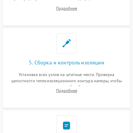
ремонт электронного модуля управления, замена
Подробнее
выгоревших реле, восстановление контактов и замена
уплотнителя.
5. Сборка и контроль изоляции
Установка всех узлов на штатные места. Проверка
целостности теплоизоляционного контура камеры, чтобы
исключить перегрев кухонной мебели и потерю тепла.
Подробнее
Надежная фиксация клемм и сборка корпуса шкафа.