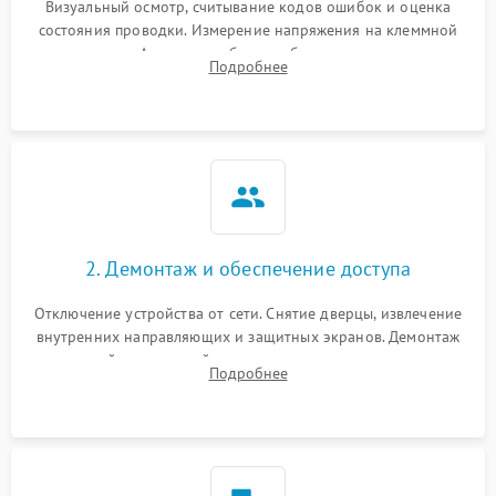
Визуальный осмотр, считывание кодов ошибок и оценка
состояния проводки. Измерение напряжения на клеммной
колодке. Анализ жалоб на проблемы с нагревом,
Подробнее
конвекцией, панелью управления или блокировкой дверцы.
2. Демонтаж и обеспечение доступа
Отключение устройства от сети. Снятие дверцы, извлечение
внутренних направляющих и защитных экранов. Демонтаж
задней или верхней панели для прямого доступа к
Подробнее
нагревательным элементам, плате и вентиляторам.