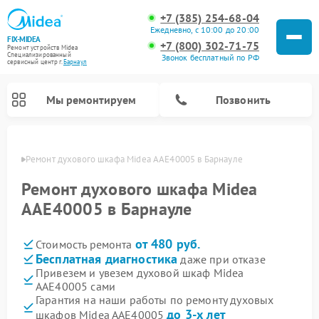
+7 (385) 254-68-04
Ежедневно, с 10:00 до 20:00
FIX-MIDEA
+7 (800) 302-71-75
Ремонт устройств Midea
Специализированный
Звонок бесплатный по РФ
cервисный центр г.
Барнаул
Мы ремонтируем
Позвонить
науле
Ремонт духового шкафа Midea AAE40005 в Барнауле
Ремонт духового шкафа Midea
AAE40005 в Барнауле
от 480 руб.
Стоимость ремонта
Бесплатная диагностика
даже при отказе
Привезем и увезем духовой шкаф Midea
AAE40005 сами
Ремонт вертикальных пылесосов Midea
Ремонт варочных панелей Midea
Ремонт увлажнителей воздуха Midea
Ремонт морозильных камер Midea
Ремонт посудомоечных машин Midea
Ремонт очистителей воздуха Midea
Ремонт водонагревателей Midea
Ремонт роботов-пылесосов Midea
Ремонт стиральных машин Midea
Ремонт микроволновых печей Midea
Ремонт сушильных машин Midea
Гарантия на наши работы по ремонту духовых
до 3-х лет
шкафов Midea AAE40005