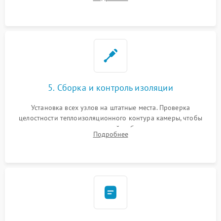
выгоревших реле, восстановление контактов и замена
уплотнителя.
5. Сборка и контроль изоляции
Установка всех узлов на штатные места. Проверка
целостности теплоизоляционного контура камеры, чтобы
исключить перегрев кухонной мебели и потерю тепла.
Подробнее
Надежная фиксация клемм и сборка корпуса шкафа.