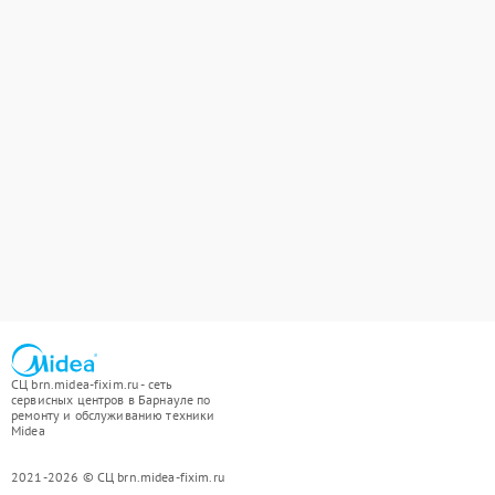
СЦ brn.midea-fixim.ru - сеть
сервисных центров в Барнауле по
ремонту и обслуживанию техники
Midea
2021-2026 © СЦ brn.midea-fixim.ru