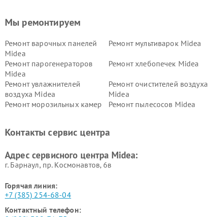
Мы ремонтируем
Ремонт варочных панелей
Ремонт мультиварок Midea
Midea
Ремонт парогенераторов
Ремонт хлебопечек Midea
Midea
Ремонт увлажнителей
Ремонт очистителей воздуха
воздуха Midea
Midea
Ремонт морозильных камер
Ремонт пылесосов Midea
Midea
Ремонт вертикальных
Ремонт обогревателей Midea
Контакты сервис центра
пылесосов Midea
Ремонт вытяжек Midea
Ремонт водонагревателей
Адрес сервисного центра Midea:
Midea
г. Барнаул, ​пр. Космонавтов, 6в
Горячая линия:
+7 (385) 254-68-04
Контактный телефон: