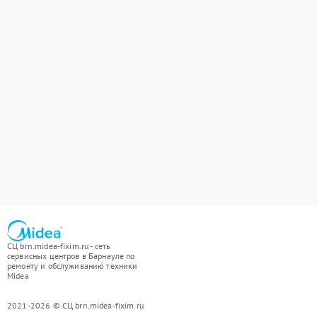
СЦ brn.midea-fixim.ru - сеть
сервисных центров в Барнауле по
ремонту и обслуживанию техники
Midea
2021-2026 © СЦ brn.midea-fixim.ru