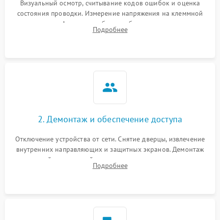
Визуальный осмотр, считывание кодов ошибок и оценка
состояния проводки. Измерение напряжения на клеммной
колодке. Анализ жалоб на проблемы с нагревом,
Подробнее
конвекцией, панелью управления или блокировкой дверцы.
2. Демонтаж и обеспечение доступа
Отключение устройства от сети. Снятие дверцы, извлечение
внутренних направляющих и защитных экранов. Демонтаж
задней или верхней панели для прямого доступа к
Подробнее
нагревательным элементам, плате и вентиляторам.