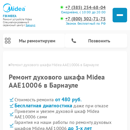
+7 (385) 254-68-04
Ежедневно, с 10:00 до 20:00
FIX-MIDEA
+7 (800) 302-71-75
Ремонт устройств Midea
Специализированный
Звонок бесплатный по РФ
cервисный центр г.
Барнаул
Мы ремонтируем
Позвонить
науле
Ремонт духового шкафа Midea AAE10006 в Барнауле
Ремонт духового шкафа Midea
AAE10006 в Барнауле
от 480 руб.
Стоимость ремонта
Бесплатная диагностика
даже при отказе
Привезем и увезем духовой шкаф Midea
AAE10006 сами
Ремонт вертикальных пылесосов Midea
Ремонт варочных панелей Midea
Ремонт увлажнителей воздуха Midea
Ремонт морозильных камер Midea
Ремонт посудомоечных машин Midea
Ремонт очистителей воздуха Midea
Ремонт водонагревателей Midea
Ремонт роботов-пылесосов Midea
Ремонт стиральных машин Midea
Ремонт микроволновых печей Midea
Ремонт сушильных машин Midea
Гарантия на наши работы по ремонту духовых
до 3-х лет
шкафов Midea AAE10006