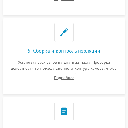
выгоревших реле, восстановление контактов и замена
уплотнителя.
5. Сборка и контроль изоляции
Установка всех узлов на штатные места. Проверка
целостности теплоизоляционного контура камеры, чтобы
исключить перегрев кухонной мебели и потерю тепла.
Подробнее
Надежная фиксация клемм и сборка корпуса шкафа.