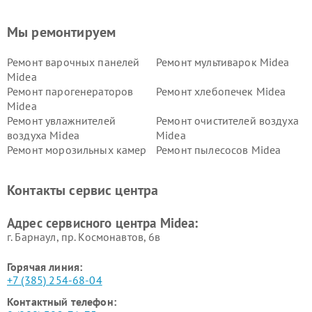
Мы ремонтируем
Ремонт варочных панелей
Ремонт мультиварок Midea
Midea
Ремонт парогенераторов
Ремонт хлебопечек Midea
Midea
Ремонт увлажнителей
Ремонт очистителей воздуха
воздуха Midea
Midea
Ремонт морозильных камер
Ремонт пылесосов Midea
Midea
Ремонт вертикальных
Ремонт обогревателей Midea
Контакты сервис центра
пылесосов Midea
Ремонт вытяжек Midea
Ремонт водонагревателей
Адрес сервисного центра Midea:
Midea
г. Барнаул, ​пр. Космонавтов, 6в
Горячая линия:
+7 (385) 254-68-04
Контактный телефон: